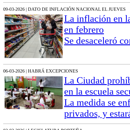
09-03-2026 | DATO DE INFLACIÓN NACIONAL EL JUEVES
La inflación en 
en febrero
Se desaceleró co
06-03-2026 | HABRÁ EXCEPCIONES
La Ciudad prohíbe
en la escuela se
La medida se enf
privados, y esta