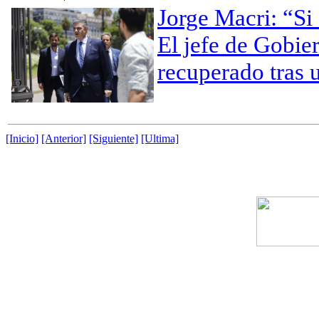
Jorge Macri: “Si
El jefe de Gobier
recuperado tras 
[Inicio]
[Anterior]
[Siguiente]
[Ultima]