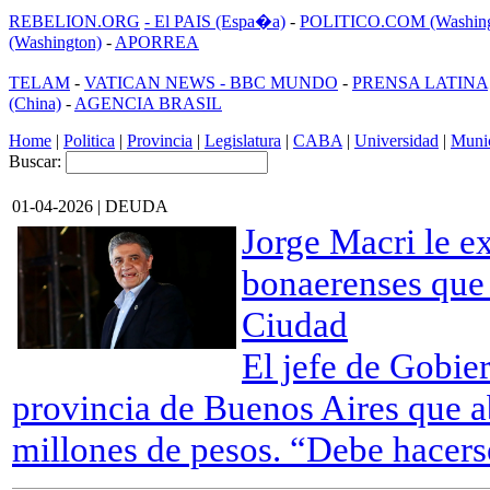
REBELION.ORG
- El PAIS (Espa�a)
-
POLITICO.COM (Washing
(Washington)
-
APORREA
TELAM
-
VATICAN NEWS -
BBC MUNDO
-
PRENSA LATINA
(China)
-
AGENCIA BRASIL
Home
|
Politica
|
Provincia
|
Legislatura
|
CABA
|
Universidad
|
Munic
Buscar:
01-04-2026 | DEUDA
Jorge Macri le ex
bonaerenses que e
Ciudad
El jefe de Gobier
provincia de Buenos Aires que 
millones de pesos. “Debe hacers