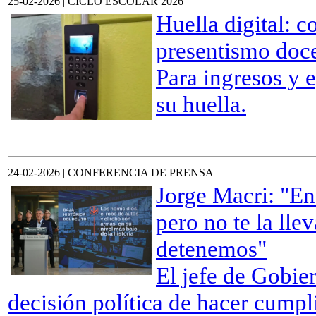
25-02-2026 | CICLO ESCOLAR 2026
Huella digital: 
presentismo doce
Para ingresos y 
su huella.
24-02-2026 | CONFERENCIA DE PRENSA
Jorge Macri: "En
pero no te la lle
detenemos"
El jefe de Gobie
decisión política de hacer cumpl