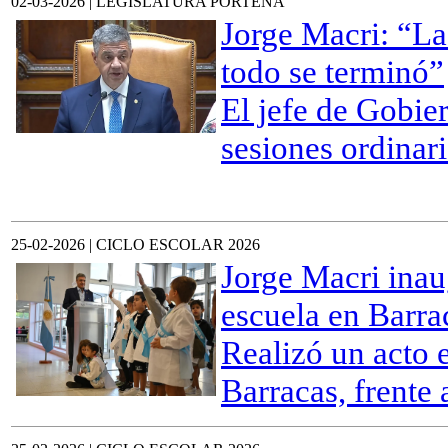
02-03-2026 | LEGISLATURA PORTEÑA
Jorge Macri: “La
todo se terminó”
El jefe de Gobie
sesiones ordinari
25-02-2026 | CICLO ESCOLAR 2026
Jorge Macri inau
escuela en Barra
Realizó un acto 
Barracas, frente