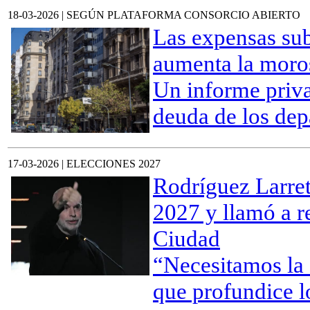
18-03-2026 | SEGÚN PLATAFORMA CONSORCIO ABIERTO
Las expensas sub
aumenta la moro
Un informe priva
deuda de los dep
17-03-2026 | ELECCIONES 2027
Rodríguez Larret
2027 y llamó a r
Ciudad
“Necesitamos la 
que profundice l