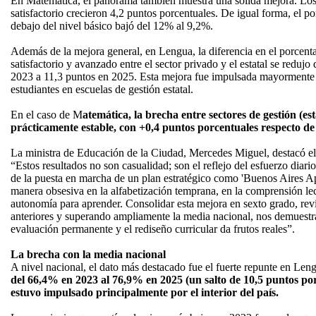
En Matemática, el panorama también muestra una sólida mejora. Lo
satisfactorio crecieron 4,2 puntos porcentuales. De igual forma, el 
debajo del nivel básico bajó del 12% al 9,2%.
Además de la mejora general, en Lengua, la diferencia en el porce
satisfactorio y avanzado entre el sector privado y el estatal se reduj
2023 a 11,3 puntos en 2025. Esta mejora fue impulsada mayormente
estudiantes en escuelas de gestión estatal.
En el caso de M
atemática, la brecha entre sectores de gestión (e
prácticamente estable, con +0,4 puntos porcentuales respecto de
La ministra de Educación de la Ciudad, Mercedes Miguel, destacó el i
“Estos resultados no son casualidad; son el reflejo del esfuerzo diari
de la puesta en marcha de un plan estratégico como 'Buenos Aires A
manera obsesiva en la alfabetización temprana, en la comprensión lec
autonomía para aprender. Consolidar esta mejora en sexto grado, revi
anteriores y superando ampliamente la media nacional, nos demuestra
evaluación permanente y el rediseño curricular da frutos reales”.
La brecha con la media nacional
A nivel nacional, el dato más destacado fue el fuerte repunte en Len
del 66,4% en 2023 al 76,9% en 2025 (un salto de 10,5 puntos por
estuvo impulsado principalmente por el interior del país.