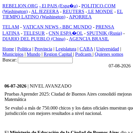
REBELION.ORG
- El PAIS (Espa�a)
-
POLITICO.COM
(Washington)
-
AL JEZEERA
-
REUTERS
-
LE MONDE
-
EL
TIEMPO LATINO (Washington)
-
APORREA
TELAM
-
VATICAN NEWS -
BBC MUNDO
-
PRENSA
LATINA
-
TELESUR
-
CNN ESPA�OL
-
SPUTNIK (Rusia)
-
DIARIO DEL PUEBLO (China)
-
AGENCIA BRASIL
Home
|
Politica
|
Provincia
|
Legislatura
|
CABA
|
Universidad
|
Municipios
|
Mundo
|
Region Capital
|
Podcasts
|
Quienes somos
Buscar:
07-08-2026
06-07-2026
| NIVEL AVANZADO
Pruebas Aprender 2025: Ciudad de Buenos Aires consolidó mejoras s
Matemática
Se evaluó a más de 750.000 chicos y los datos oficiales muestran qu
jurisdicción con mejores resultados a nivel nacional.
El
Ministerio de Educación de la Ciudad de Buenos Aire
s dio a 