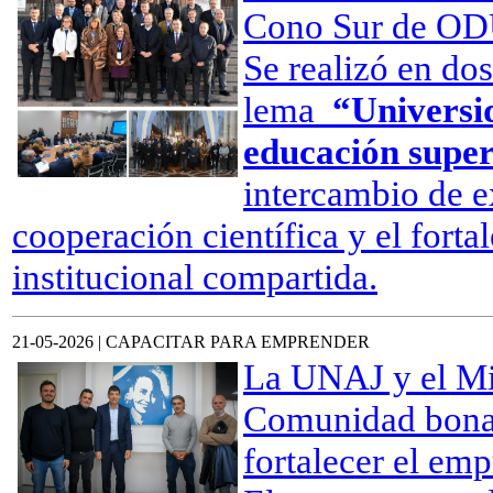
Cono Sur de O
Se realizó en dos
lema
“Universid
educación super
intercambio de e
cooperación científica y el forta
institucional compartida.
21-05-2026 | CAPACITAR PARA EMPRENDER
La UNAJ y el Min
Comunidad bonae
fortalecer el em