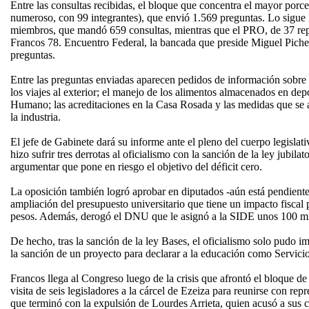
Entre las consultas recibidas, el bloque que concentra el mayor porce
numeroso, con 99 integrantes), que envió 1.569 preguntas. Lo sigue
miembros, que mandó 659 consultas, mientras que el PRO, de 37 repre
Francos 78. Encuentro Federal, la bancada que preside Miguel Pichet
preguntas.
Entre las preguntas enviadas aparecen pedidos de información sobre 
los viajes al exterior; el manejo de los alimentos almacenados en dep
Humano; las acreditaciones en la Casa Rosada y las medidas que se 
la industria.
El jefe de Gabinete dará su informe ante el pleno del cuerpo legislati
hizo sufrir tres derrotas al oficialismo con la sanción de la ley jubila
argumentar que pone en riesgo el objetivo del déficit cero.
La oposición también logró aprobar en diputados -aún está pendiente
ampliación del presupuesto universitario que tiene un impacto fiscal 
pesos. Además, derogó el DNU que le asignó a la SIDE unos 100 mil
De hecho, tras la sanción de la ley Bases, el oficialismo solo pudo
la sanción de un proyecto para declarar a la educación como Servicio
Francos llega al Congreso luego de la crisis que afrontó el bloque d
visita de seis legisladores a la cárcel de Ezeiza para reunirse con repr
que terminó con la expulsión de Lourdes Arrieta, quien acusó a sus