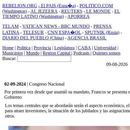
REBELION.ORG
- El PAIS (Espa�a)
-
POLITICO.COM
(Washington)
-
AL JEZEERA
-
REUTERS
-
LE MONDE
-
EL
TIEMPO LATINO (Washington)
-
APORREA
TELAM
-
VATICAN NEWS -
BBC MUNDO
-
PRENSA
LATINA
-
TELESUR
-
CNN ESPA�OL
-
SPUTNIK (Rusia)
-
DIARIO DEL PUEBLO (China)
-
AGENCIA BRASIL
Home
|
Politica
|
Provincia
|
Legislatura
|
CABA
|
Universidad
|
Municipios
|
Mundo
|
Region Capital
|
Podcasts
|
Quienes somos
Buscar:
09-08-2026
02-09-2024
| Congreso Nacional
Por primera vez desde que asumió su mandato, Francos se presenta e
Gobierno
Los temas centrales que se abordarán serán el aspecto económico, el
para atraer inversiones, la situación de los jubilados y las asignacion
otros.