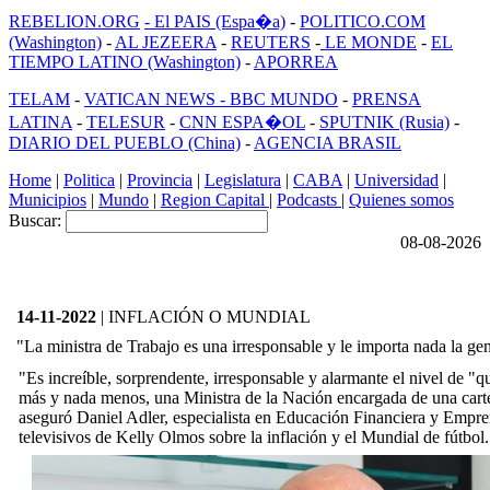
REBELION.ORG
- El PAIS (Espa�a)
-
POLITICO.COM
(Washington)
-
AL JEZEERA
-
REUTERS
-
LE MONDE
-
EL
TIEMPO LATINO (Washington)
-
APORREA
TELAM
-
VATICAN NEWS -
BBC MUNDO
-
PRENSA
LATINA
-
TELESUR
-
CNN ESPA�OL
-
SPUTNIK (Rusia)
-
DIARIO DEL PUEBLO (China)
-
AGENCIA BRASIL
Home
|
Politica
|
Provincia
|
Legislatura
|
CABA
|
Universidad
|
Municipios
|
Mundo
|
Region Capital
|
Podcasts
|
Quienes somos
Buscar:
08-08-2026
14-11-2022
| INFLACIÓN O MUNDIAL
"La ministra de Trabajo es una irresponsable y le importa nada la ge
"Es increíble, sorprendente, irresponsable y alarmante el nivel de 
más y nada menos, una Ministra de la Nación encargada de una carte
aseguró Daniel Adler, especialista en Educación Financiera y Empr
televisivos de Kelly Olmos sobre la inflación y el Mundial de fútbol.