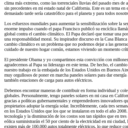
clima más extremo, como las torrenciales lluvias del pasado mes de a
sin precedentes en mi estado natal de California. Este es un tema en
demasiado tarde sería catastrófico para el planeta y para todos nosotr
Los esfuerzos mundiales para aumentar la sensibilización sobre la se
enorme impulso cuando el papa Francisco publicó su encíclica llamán
global contra el cambio climático. El Papa declaró que tomar una pos
una responsabilidad moral. Su inspirador discurso en la Casa Blanca
cambio climático es un problema que no podemos dejar a las generaci
cuidado de nuestro hogar común, estamos viviendo un momento crític
El presidente Obama y yo compartimos esta convicción con millones
agradecemos al Papa su liderazgo en este tema. De hecho, el cambio c
nuestro trabajo en la embajada de los Estados Unidos en Buenos Air
muy orgullosos de poner en marcha paneles solares para dar energía
también estaciones de carga para autos eléctricos.
Debemos encontrar maneras de contribuir en forma individual y colec
globales. Personalmente, tengo paneles solares en mi casa en Califor
gracias a políticas gubernamentales y emprendedores innovadores qu
propietarios adoptar la energía solar. Increíblemente, cada tres seman
en los Estados Unidos que los que se instalaron en todo el año 2008.
tecnología y la disminución de los costos son tan rápidos que en tres 
eólica suministrarán el 50 por ciento de la electricidad en mi ciudad
existen más de 100.000 autos totalmente eléctricos, lo que reduce c