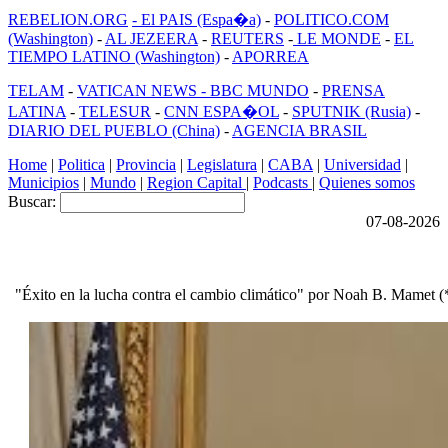
REBELION.ORG
- El PAIS (Espa�a)
-
POLITICO.COM
(Washington)
-
AL JEZEERA
-
REUTERS
-
LE MONDE
-
EL
TIEMPO LATINO (Washington)
-
APORREA
TELAM
-
VATICAN NEWS -
BBC MUNDO
-
PRENSA
LATINA
-
TELESUR
-
CNN ESPA�OL
-
SPUTNIK (Rusia)
-
DIARIO DEL PUEBLO (China)
-
AGENCIA BRASIL
Home
|
Politica
|
Provincia
|
Legislatura
|
CABA
|
Universidad
|
Municipios
|
Mundo
|
Region Capital
|
Podcasts
|
Quienes somos
Buscar:
07-08-2026
"Éxito en la lucha contra el cambio climático" por Noah B. Mamet (