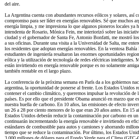
del aire.
La Argentina cuenta con abundantes recursos eólicos y solares, así 
compromiso para ser líder en energías renovables. Sé que muchos ar
energía limpia, y me impresiona lo que algunos pioneros locales ya 
intendenta de Rosario, Mónica Fein, me interiorizó sobre las iniciativ
ciudad y el gobernador de Santa Fe, Antonio Bonfatti, me mostró los
a sus oficinas. Durante una visita a la Universidad de Salta, me enter
los residentes que adoptan energías renovables. En la ventosa Bahía 
estudiantes de ingeniería resaltaron las enormes oportunidades region
eólica y la utilización de tecnología de redes eléctricas inteligentes
están invirtiendo en energía renovable porque es no solamente amiga
también rentable en el largo plazo.
La conferencia de la próxima semana en París da a los gobiernos nac
argentina, la oportunidad de ponerse al frente. Los Estados Unidos r
contener el cambio climático, y queremos impulsar la revolución de l
países. Es por ello que el presidente Obama anunció en marzo que e
nuestra huella de carbono. En 10 años, las emisiones de efecto inve
un 26 a 28 por ciento menores de lo que eran 20 años antes. En 15 año
Estados Unidos deberán reducir la contaminación por carbono en un
continuarán incrementando la energía renovable e invirtiendo en efic
estándares de combustible para autos y camiones y ahorrando millone
tiempo que se reduce la contaminación. Por último, los Estados Un
3.000 millones de dólares para el Fondo Verde para el Clima (GFC-