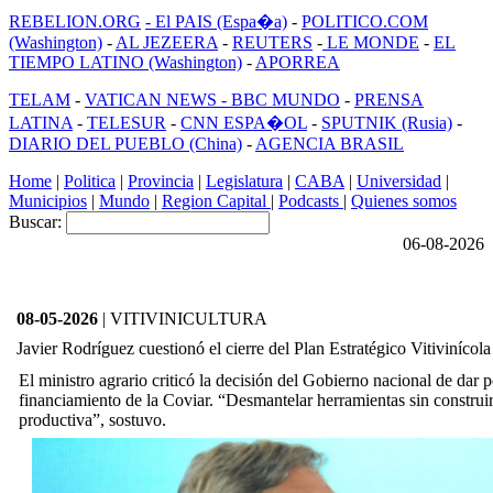
REBELION.ORG
- El PAIS (Espa�a)
-
POLITICO.COM
(Washington)
-
AL JEZEERA
-
REUTERS
-
LE MONDE
-
EL
TIEMPO LATINO (Washington)
-
APORREA
TELAM
-
VATICAN NEWS -
BBC MUNDO
-
PRENSA
LATINA
-
TELESUR
-
CNN ESPA�OL
-
SPUTNIK (Rusia)
-
DIARIO DEL PUEBLO (China)
-
AGENCIA BRASIL
Home
|
Politica
|
Provincia
|
Legislatura
|
CABA
|
Universidad
|
Municipios
|
Mundo
|
Region Capital
|
Podcasts
|
Quienes somos
Buscar:
06-08-2026
08-05-2026
| VITIVINICULTURA
Javier Rodríguez cuestionó el cierre del Plan Estratégico Vitivinícola
El ministro agrario criticó la decisión del Gobierno nacional de dar p
financiamiento de la Coviar. “Desmantelar herramientas sin construir 
productiva”, sostuvo.