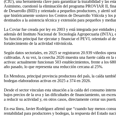
(CIU), una herramienta clave para garantizar la trazabilidad y las esta
Asimismo, cuestionó la eliminación del programa PROVIAR II, fina
de Desarrollo (BID) y orientado a pequeños productores, y alertó so
que históricamente sostuvo los Centros de Desarrollo Vitícola y lo
destinados a la asistencia técnica y extensión para pequeños y media
La Coviar fue creada por ley en 2003 y está integrada por entidades 
además del Instituto Nacional de Tecnología Agropecuaria (INTA), e
Su función principal fue ejecutar y financiar el PEVI, orientado al d
fortalecimiento de la actividad vitivinícola.
Según datos sectoriales, en 2025 se registraron 20.939 viñedos oper
cultivadas. A su vez, la cosecha 2026 muestra una fuerte caída en la
activas: actualmente funcionan 503 establecimientos, frente a los 680
año pasado, lo que representa una reducción cercana al 25%.
En Mendoza, principal provincia productora del país, la caída tambié
bodegas elaboradoras activas en 2025 a 374 en 2026.
Desde el sector vinculan esta situación a la caída del consumo intern
bajos precios de la uva y las dificultades de financiamiento, un esc
a reducir su actividad y, en otros casos, directamente cerrar sus puert
En esa línea, Javier Rodríguez afirmó que “cuando hay menos cons
rentabilidad para productores y bodegas, la respuesta del Estado naci