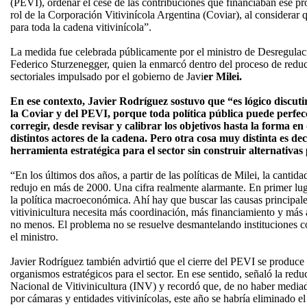
(PEVI), ordenar el cese de las contribuciones que financiaban ese pro
rol de la Corporación Vitivinícola Argentina (Coviar), al considerar 
para toda la cadena vitivinícola”.
La medida fue celebrada públicamente por el ministro de Desregulac
Federico Sturzenegger, quien la enmarcó dentro del proceso de reduc
sectoriales impulsado por el gobierno de Javi
er Milei.
En ese contexto, Javier Rodríguez sostuvo que “es lógico discut
la Coviar y del PEVI, porque toda política pública puede perfe
corregir, desde revisar y calibrar los objetivos hasta la forma en 
distintos actores de la cadena. Pero otra cosa muy distinta es d
herramienta estratégica para el sector sin construir alternativas p
“En los últimos dos años, a partir de las políticas de Milei, la canti
redujo en más de 2000. Una cifra realmente alarmante. En primer lug
la política macroeconómica. Ahí hay que buscar las causas principale
vitivinicultura necesita más coordinación, más financiamiento y más
no menos. El problema no se resuelve desmantelando instituciones c
el ministro.
Javier Rodríguez también advirtió que el cierre del PEVI se produce
organismos estratégicos para el sector. En ese sentido, señaló la reduc
Nacional de Vitivinicultura (INV) y recordó que, de no haber media
por cámaras y entidades vitivinícolas, este año se habría eliminado e