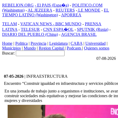
REBELION.ORG
- El PAIS (Espa�a)
-
POLITICO.COM
(Washington)
-
AL JEZEERA
-
REUTERS
-
LE MONDE
-
EL
TIEMPO LATINO (Washington)
-
APORREA
TELAM
-
VATICAN NEWS -
BBC MUNDO
-
PRENSA
LATINA
-
TELESUR
-
CNN ESPA�OL
-
SPUTNIK (Rusia)
-
DIARIO DEL PUEBLO (China)
-
AGENCIA BRASIL
Home
|
Politica
|
Provincia
|
Legislatura
|
CABA
|
Universidad
|
Municipios
|
Mundo
|
Region Capital
|
Podcasts
|
Quienes somos
Buscar:
07-08-2026
07-05-2026
| INFRAESTRUCTURA
Encuentro “Construir igualdad en infraestructura y servicios público
En una jornada de trabajo junto a organismos e instituciones, se ava
construir sociedades más equitativas y mejorar las condiciones de in
mujeres y diversidades