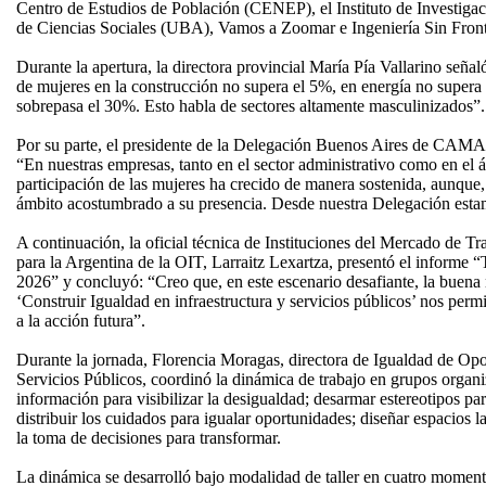
Centro de Estudios de Población (CENEP), el Instituto de Investiga
de Ciencias Sociales (UBA), Vamos a Zoomar e Ingeniería Sin Front
Durante la apertura, la directora provincial María Pía Vallarino señal
de mujeres en la construcción no supera el 5%, en energía no supera 
sobrepasa el 30%. Esto habla de sectores altamente masculinizados”.
Por su parte, el presidente de la Delegación Buenos Aires de CA
“En nuestras empresas, tanto en el sector administrativo como en el 
participación de las mujeres ha crecido de manera sostenida, aunque
ámbito acostumbrado a su presencia. Desde nuestra Delegación esta
A continuación, la oficial técnica de Instituciones del Mercado de Tr
para la Argentina de la OIT, Larraitz Lexartza, presentó el informe 
2026” y concluyó: “Creo que, en este escenario desafiante, la buena
‘Construir Igualdad en infraestructura y servicios públicos’ nos per
a la acción futura”.
Durante la jornada, Florencia Moragas, directora de Igualdad de Opor
Servicios Públicos, coordinó la dinámica de trabajo en grupos organi
información para visibilizar la desigualdad; desarmar estereotipos par
distribuir los cuidados para igualar oportunidades; diseñar espacios la
la toma de decisiones para transformar.
La dinámica se desarrolló bajo modalidad de taller en cuatro moment