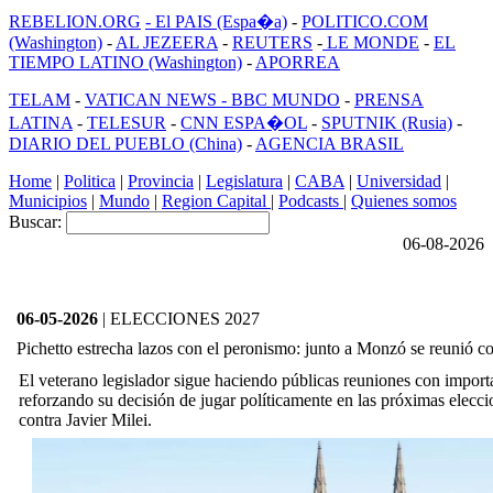
REBELION.ORG
- El PAIS (Espa�a)
-
POLITICO.COM
(Washington)
-
AL JEZEERA
-
REUTERS
-
LE MONDE
-
EL
TIEMPO LATINO (Washington)
-
APORREA
TELAM
-
VATICAN NEWS -
BBC MUNDO
-
PRENSA
LATINA
-
TELESUR
-
CNN ESPA�OL
-
SPUTNIK (Rusia)
-
DIARIO DEL PUEBLO (China)
-
AGENCIA BRASIL
Home
|
Politica
|
Provincia
|
Legislatura
|
CABA
|
Universidad
|
Municipios
|
Mundo
|
Region Capital
|
Podcasts
|
Quienes somos
Buscar:
06-08-2026
06-05-2026
| ELECCIONES 2027
Pichetto estrecha lazos con el peronismo: junto a Monzó se reunió c
El veterano legislador sigue haciendo públicas reuniones con import
reforzando su decisión de jugar políticamente en las próximas elecci
contra Javier Milei.