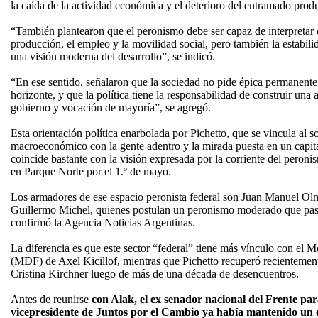
la caída de la actividad económica y el deterioro del entramado prod
“También plantearon que el peronismo debe ser capaz de interpretar 
producción, el empleo y la movilidad social, pero también la estabili
una visión moderna del desarrollo”, se indicó.
“En ese sentido, señalaron que la sociedad no pide épica permanente
horizonte, y que la política tiene la responsabilidad de construir una
gobierno y vocación de mayoría”, se agregó.
Esta orientación política enarbolada por Pichetto, que se vincula al s
macroeconómico con la gente adentro y la mirada puesta en un capita
coincide bastante con la visión expresada por la corriente del peron
en Parque Norte por el 1.º de mayo.
Los armadores de ese espacio peronista federal son Juan Manuel Olm
Guillermo Michel, quienes postulan un peronismo moderado que pase
confirmó la Agencia Noticias Argentinas.
La diferencia es que este sector “federal” tiene más vínculo con el
(MDF) de Axel Kicillof, mientras que Pichetto recuperó recientement
Cristina Kirchner luego de más de una década de desencuentros.
Antes de reunirse
con Alak, el ex senador nacional del Frente par
vicepresidente de Juntos por el Cambio ya había mantenido un 