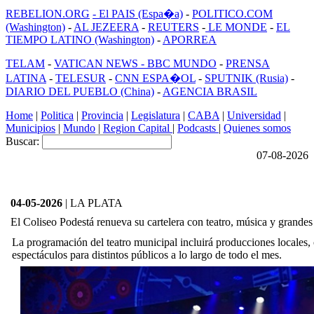
REBELION.ORG
- El PAIS (Espa�a)
-
POLITICO.COM
(Washington)
-
AL JEZEERA
-
REUTERS
-
LE MONDE
-
EL
TIEMPO LATINO (Washington)
-
APORREA
TELAM
-
VATICAN NEWS -
BBC MUNDO
-
PRENSA
LATINA
-
TELESUR
-
CNN ESPA�OL
-
SPUTNIK (Rusia)
-
DIARIO DEL PUEBLO (China)
-
AGENCIA BRASIL
Home
|
Politica
|
Provincia
|
Legislatura
|
CABA
|
Universidad
|
Municipios
|
Mundo
|
Region Capital
|
Podcasts
|
Quienes somos
Buscar:
07-08-2026
04-05-2026
| LA PLATA
El Coliseo Podestá renueva su cartelera con teatro, música y grande
La programación del teatro municipal incluirá producciones locales, 
espectáculos para distintos públicos a lo largo de todo el mes.