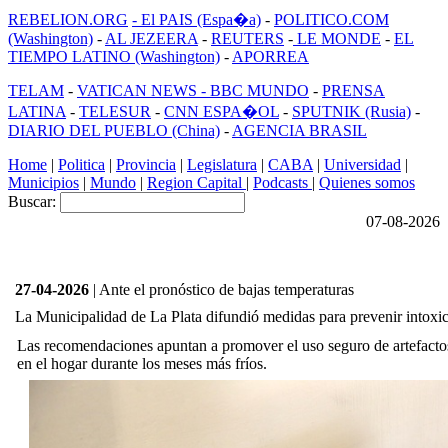
REBELION.ORG
- El PAIS (Espa�a)
-
POLITICO.COM
(Washington)
-
AL JEZEERA
-
REUTERS
-
LE MONDE
-
EL
TIEMPO LATINO (Washington)
-
APORREA
TELAM
-
VATICAN NEWS -
BBC MUNDO
-
PRENSA
LATINA
-
TELESUR
-
CNN ESPA�OL
-
SPUTNIK (Rusia)
-
DIARIO DEL PUEBLO (China)
-
AGENCIA BRASIL
Home
|
Politica
|
Provincia
|
Legislatura
|
CABA
|
Universidad
|
Municipios
|
Mundo
|
Region Capital
|
Podcasts
|
Quienes somos
Buscar:
07-08-2026
27-04-2026
| Ante el pronóstico de bajas temperaturas
La Municipalidad de La Plata difundió medidas para prevenir intox
Las recomendaciones apuntan a promover el uso seguro de artefactos
en el hogar durante los meses más fríos.