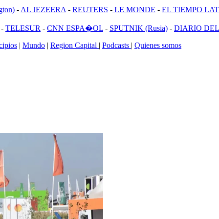
ton)
-
AL JEZEERA
-
REUTERS
-
LE MONDE
-
EL TIEMPO LATI
-
TELESUR
-
CNN ESPA�OL
-
SPUTNIK (Rusia)
-
DIARIO DEL
ipios
|
Mundo
|
Region Capital
|
Podcasts
|
Quienes somos