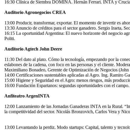
16:30 Clínica de Siembra DOMINA. Hernán Ferrari. INTA y Crucian
Auditorio Agronegocios CREA
13:00 Producir, transformar, exportar. El momento de invertir es aho
13:30 Anuncio de créditos para el sector ganadero. Sergio Iraeta, S
16:15 La oportunidad Argentina: El nuevo horizonte del negocio 
Politi.
Auditorio Agtech John Deere
11:30 Del dato al plato. Cómo la tecnología, empezando por la conect
eslabones de la cadena, con foco en las personas y el cliente. Mod
Maximiliano Bonadeo, Gerente de Optimización de Negocios (John 
14:00 Certificaciones sustentables aplicadas al Agro. Ing. Ramiro Ga
15:00 Higiene y Seguridad en el Agro: menos riesgos, más producció
16:00 Fundación Espartanos: segundas oportunidades con el campo.
Anfiteatro ArgenINTA
12:00 Lanzamiento de las Jornadas Ganaderas INTA en la Rural. “Inno
la competitividad del sector. Nicolás Bronzovich, Carlos Vera y Nico
13:00 Levantando la perdiz. Modo startups: Capital, talento y tecno