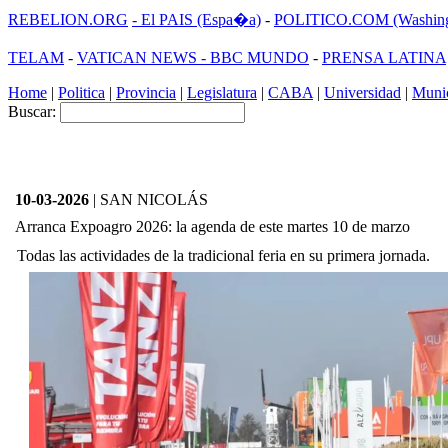
REBELION.ORG
- El PAIS (Espa�a)
-
POLITICO.COM (Washing
TELAM
-
VATICAN NEWS -
BBC MUNDO
-
PRENSA LATINA
Home
|
Politica
|
Provincia
|
Legislatura
|
CABA
|
Universidad
|
Munic
Buscar:
10-03-2026
| SAN NICOLÁS
Arranca Expoagro 2026: la agenda de este martes 10 de marzo
Todas las actividades de la tradicional feria en su primera jornada.