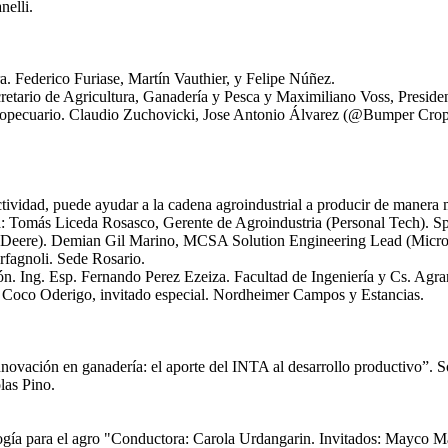
elli.
ra. Federico Furiase, Martín Vauthier, y Felipe Núñez.
ecretario de Agricultura, Ganadería y Pesca y Maximiliano Voss, Presid
agropecuario. Claudio Zuchovicki, Jose Antonio Álvarez (@Bumper Cro
ividad, puede ayudar a la cadena agroindustrial a producir de manera má
era: Tomás Liceda Rosasco, Gerente de Agroindustria (Personal Tech). 
Deere). Demian Gil Marino, MCSA Solution Engineering Lead (Micros
rfagnoli. Sede Rosario.
n. Ing. Esp. Fernando Perez Ezeiza. Facultad de Ingeniería y Cs. Agr
 Coco Oderigo, invitado especial. Nordheimer Campos y Estancias.
vación en ganadería: el aporte del INTA al desarrollo productivo”. So
las Pino.
logía para el agro "Conductora: Carola Urdangarin. Invitados: Mayco M