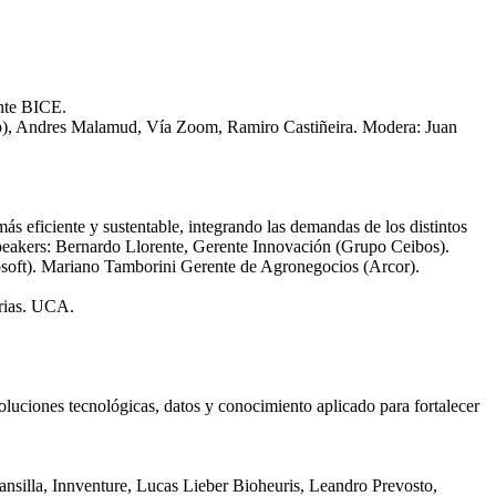
ente BICE.
p), Andres Malamud, Vía Zoom, Ramiro Castiñeira. Modera: Juan
s eficiente y sustentable, integrando las demandas de los distintos
Speakers: Bernardo Llorente, Gerente Innovación (Grupo Ceibos).
oft). Mariano Tamborini Gerente de Agronegocios (Arcor).
arias. UCA.
luciones tecnológicas, datos y conocimiento aplicado para fortalecer
ansilla, Innventure, Lucas Lieber Bioheuris, Leandro Prevosto,