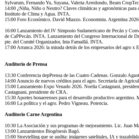
Sylvarum, Fernando Yu, Suyana, Valeria Arredondo, Beam CropTec
14:00 ¿Niña, Niño o Neutro? Claves climáticas y agronómicas para de
Instituto de Clima y Agua. INTA.
15:00 Foro Económico. David Miazzo. Economista. Argentina 2026 
16:00 Lanzamiento del IV Simposio Sudamericano de Pecán y Conve
de CaPPecán. INTA. Lanzamiento del Congreso Internacional de Drone
pte. del Comité Organizador, Inta Famaillá. INTA.
17:00 Arranca 2026: la mirada detrás de los empresarios del agro
Auditorio de Prensa
13:30 Conferencia depPrensa de las Cuatro Cadenas. Gonzalo A
14:00 Anuncio de nuevos créditos para el agro. Secretaría de Agric
15:00 Lanzamiento Expo Venado 2026. Noelia Castagnani, president
Castagnani, presidente de CRA.
15:30 Aportes bonaerenses para el desarrollo productivo argentino. M
16:00 La política y el agro. Pedro Vigneau. Potencia.
Auditorio Carne Argentina
10:30 La Asociación y sus programas de mejoramiento. Lic. Juan M
13:00 Lanzamientos Biogénesis Bagó.
15:00 Storytelling que se audita: imágenes satelitales, IA y trazabi