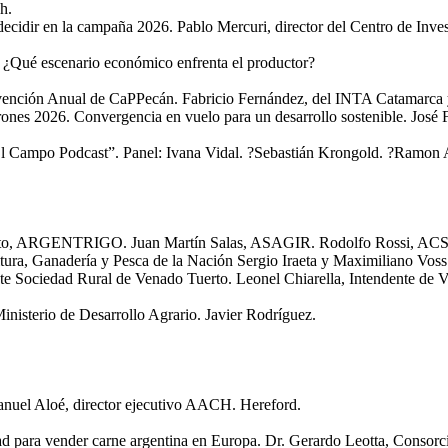
h.
cidir en la campaña 2026. Pablo Mercuri, director del Centro de Inves
¿Qué escenario económico enfrenta el productor?
nción Anual de CaPPecán. Fabricio Fernández, del INTA Catamarca y 
s 2026. Convergencia en vuelo para un desarrollo sostenible. José Frí
 x El Campo Podcast”. Panel: Ivana Vidal. ?Sebastián Krongold. ?Ra
gusto, ARGENTRIGO. Juan Martín Salas, ASAGIR. Rodolfo Rossi, A
ultura, Ganadería y Pesca de la Nación Sergio Iraeta y Maximiliano Vo
e Sociedad Rural de Venado Tuerto. Leonel Chiarella, Intendente de 
inisterio de Desarrollo Agrario. Javier Rodríguez.
anuel Aloé, director ejecutivo AACH. Hereford.
lidad para vender carne argentina en Europa. Dr. Gerardo Leotta, Conso