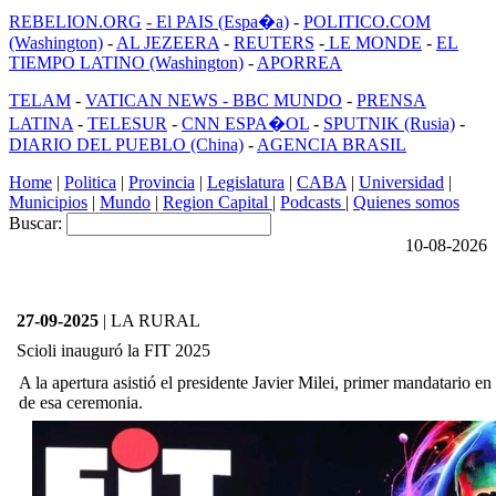
REBELION.ORG
- El PAIS (Espa�a)
-
POLITICO.COM
(Washington)
-
AL JEZEERA
-
REUTERS
-
LE MONDE
-
EL
TIEMPO LATINO (Washington)
-
APORREA
TELAM
-
VATICAN NEWS -
BBC MUNDO
-
PRENSA
LATINA
-
TELESUR
-
CNN ESPA�OL
-
SPUTNIK (Rusia)
-
DIARIO DEL PUEBLO (China)
-
AGENCIA BRASIL
Home
|
Politica
|
Provincia
|
Legislatura
|
CABA
|
Universidad
|
Municipios
|
Mundo
|
Region Capital
|
Podcasts
|
Quienes somos
Buscar:
10-08-2026
27-09-2025
| LA RURAL
Scioli inauguró la FIT 2025
A la apertura asistió el presidente Javier Milei, primer mandatario en l
de esa ceremonia.