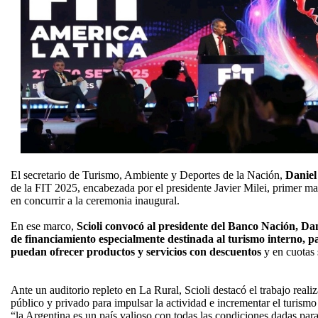
El secretario de Turismo, Ambiente y Deportes de la Nación,
Daniel 
de la FIT 2025, encabezada por el presidente Javier Milei, primer mand
en concurrir a la ceremonia inaugural.
En ese marco,
Scioli convocó al presidente del Banco Nación, Dan
de financiamiento especialmente destinada al turismo interno, p
puedan ofrecer productos y servicios con descuentos
y en cuotas s
Ante un auditorio repleto en La Rural, Scioli destacó el trabajo reali
público y privado para impulsar la actividad e incrementar el turismo
“la Argentina es un país valioso con todas las condiciones dadas par