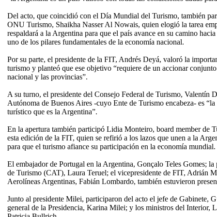
Del acto, que coincidió con el Día Mundial del Turismo, también parti
ONU Turismo, Shaikha Nasser Al Nowais, quien elogió la tarea empr
respaldará a la Argentina para que el país avance en su camino hacia
uno de los pilares fundamentales de la economía nacional.
Por su parte, el presidente de la FIT, Andrés Deyá, valoró la import
turismo y planteó que ese objetivo “requiere de un accionar conjunto
nacional y las provincias”.
A su turno, el presidente del Consejo Federal de Turismo, Valentín D
Autónoma de Buenos Aires -cuyo Ente de Turismo encabeza- es “la p
turístico que es la Argentina”.
En la apertura también participó Lidia Monteiro, board member de Tu
esta edición de la FIT, quien se refirió a los lazos que unen a la Arge
para que el turismo afiance su participación en la economía mundial.
El embajador de Portugal en la Argentina, Gonçalo Teles Gomes; la 
de Turismo (CAT), Laura Teruel; el vicepresidente de FIT, Adrián Ma
Aerolíneas Argentinas, Fabián Lombardo, también estuvieron present
Junto al presidente Milei, participaron del acto el jefe de Gabinete, G
general de la Presidencia, Karina Milei; y los ministros del Interior,
Patricia Bullrich.