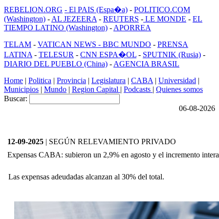
REBELION.ORG
- El PAIS (Espa�a)
-
POLITICO.COM
(Washington)
-
AL JEZEERA
-
REUTERS
-
LE MONDE
-
EL
TIEMPO LATINO (Washington)
-
APORREA
TELAM
-
VATICAN NEWS -
BBC MUNDO
-
PRENSA
LATINA
-
TELESUR
-
CNN ESPA�OL
-
SPUTNIK (Rusia)
-
DIARIO DEL PUEBLO (China)
-
AGENCIA BRASIL
Home
|
Politica
|
Provincia
|
Legislatura
|
CABA
|
Universidad
|
Municipios
|
Mundo
|
Region Capital
|
Podcasts
|
Quienes somos
Buscar:
06-08-2026
12-09-2025
| SEGÚN RELEVAMIENTO PRIVADO
Expensas CABA: subieron un 2,9% en agosto y el incremento intera
Las expensas adeudadas alcanzan al 30% del total.