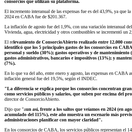
consorcios que utilizan su plataforma.
El incremento interanual de las expensas fue es del 43,9%, ya que l
2024 en CABA fue de $201.367.
La inflación de agosto fue del 1,9%, con una variación interanual d
Vivienda, agua, electricidad y otros combustibles se incrementó un 2,
El re
levamiento de ConsorcioAbierto realizado entre 12.000 conso
identificó que los 5 principales gastos de los consorcios en CA
personal y sueldo (30%); gastos operativos y de mantenimiento 
gastos administrativos, bancarios e impositivos (13%); y manten
(7%).
En lo que va del año, entre enero y agosto, las expensas en CABA 
inflación general fue del 19,5%, según el INDEC.
"La diferencia se explica porque los consorcios concentran gran
como servicios públicos y salarios, que suben por encima del pr
director de ConsorcioAbierto.
Dijo que "a
un así, frente a los saltos que veíamos en 2024 (en a
acumulado del 115%), este año muestra un escenario más previsi
administraciones planificar con mayor claridad".
En los consorcios de CABA, los servicios públicos representan el 14