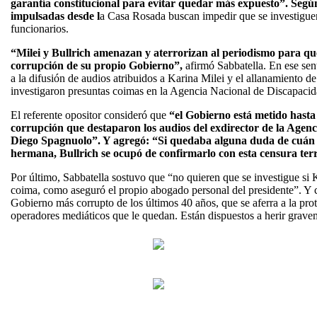
garantía constitucional para evitar quedar más expuesto”. Según
impulsadas desde l
a Casa Rosada buscan impedir que se investiguen
funcionarios.
“Milei y Bullrich amenazan y aterrorizan al periodismo para qu
corrupción de su propio Gobierno”,
afirmó Sabbatella. En ese sen
a la difusión de audios atribuidos a Karina Milei y el allanamiento de
investigaron presuntas coimas en la Agencia Nacional de Discapacid
El referente opositor consideró que
“el Gobierno está metido hasta 
corrupción que destaparon los audios del exdirector de la Agen
Diego Spagnuolo”. Y agregó: “Si quedaba alguna duda de cuán e
hermana, Bullrich se ocupó de confirmarlo con esta censura terri
Por último, Sabbatella sostuvo que “no quieren que se investigue si
coima, como aseguró el propio abogado personal del presidente”. Y 
Gobierno más corrupto de los últimos 40 años, que se aferra a la prote
operadores mediáticos que le quedan. Están dispuestos a herir grave