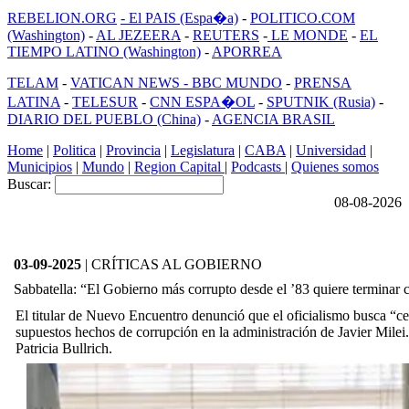
REBELION.ORG
- El PAIS (Espa�a)
-
POLITICO.COM
(Washington)
-
AL JEZEERA
-
REUTERS
-
LE MONDE
-
EL
TIEMPO LATINO (Washington)
-
APORREA
TELAM
-
VATICAN NEWS -
BBC MUNDO
-
PRENSA
LATINA
-
TELESUR
-
CNN ESPA�OL
-
SPUTNIK (Rusia)
-
DIARIO DEL PUEBLO (China)
-
AGENCIA BRASIL
Home
|
Politica
|
Provincia
|
Legislatura
|
CABA
|
Universidad
|
Municipios
|
Mundo
|
Region Capital
|
Podcasts
|
Quienes somos
Buscar:
08-08-2026
03-09-2025
| CRÍTICAS AL GOBIERNO
Sabbatella: “El Gobierno más corrupto desde el ’83 quiere terminar
El titular de Nuevo Encuentro denunció que el oficialismo busca “ce
supuestos hechos de corrupción en la administración de Javier Milei
Patricia Bullrich.