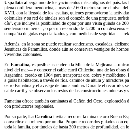
Uspallata a
lberga uno de los yacimientos más antiguos del país: la
plena cordillera mendocina, a más de 2.600 metros sobre el nivel del 
XVII, con la llegada de los jesuitas, quienes promovieron la activida
coloniales y su red de túneles son el corazón de una propuesta turí
día", que incluye la posibilidad de optar por una visita guiada de 20
senderismo minero—, o por un recorrido de 1.200 m con descenso en 
compañía de guías especializados y con medidas de seguridad —tre
Además, en la zona se puede realizar senderismo, escaladas, ciclismo
Jesuíticas de Paramillos, donde aún se conservan vestigios de horno
viviendas coloniales.
En
Famatina, e
s posible ascender a la Mina de la Mejicana —ubica
nivel del mar— y conocer el cable carril Chilecito, una de las obras
Argentina, creado en 1904 para transportar oro, cobre y molibdeno. 
a guías habilitados, a través de ríos, caminos de altura y miradores 
cerro Famatina y el avistaje de fauna andina. Durante el recorrido, se 
cable carril y se observan los restos de las construcciones mineras y s
Famatina ofrece también caminatas al Cañón del Ocre, exploración 
con productores regionales.
Por su parte,
La Carolina
invita a recorrer la mina de oro Buena Es
convertirse en minero por un día. Propone recorridos guiados con e
toda la familia, por túneles de hasta 300 metros de profundidad, en 