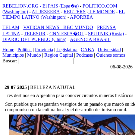
REBELION.ORG
- El PAIS (Espa�a)
-
POLITICO.COM
(Washington)
-
AL JEZEERA
-
REUTERS
-
LE MONDE
-
EL
TIEMPO LATINO (Washington)
-
APORREA
TELAM
-
VATICAN NEWS -
BBC MUNDO
-
PRENSA
LATINA
-
TELESUR
-
CNN ESPA�OL
-
SPUTNIK (Rusia)
-
DIARIO DEL PUEBLO (China)
-
AGENCIA BRASIL
Home
|
Politica
|
Provincia
|
Legislatura
|
CABA
|
Universidad
|
Municipios
|
Mundo
|
Region Capital
|
Podcasts
|
Quienes somos
Buscar:
06-08-2026
29-07-2025
| BELLEZA NATUTAL
Tres destinos en Argentina para conocer circuitos mineros históricos
Son pueblos que resguardan vestigios de un pasado que marcó su id
compromiso con la cultura local y el desarrollo del turismo rural.