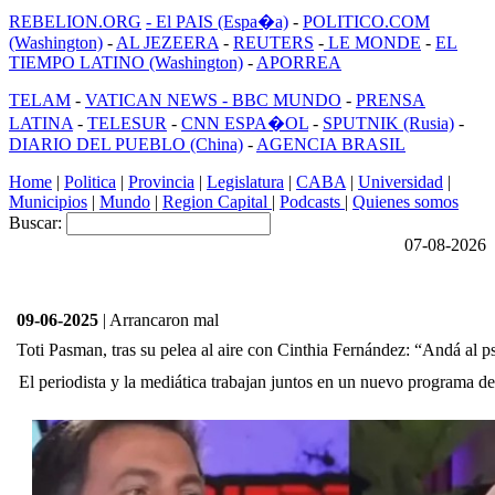
REBELION.ORG
- El PAIS (Espa�a)
-
POLITICO.COM
(Washington)
-
AL JEZEERA
-
REUTERS
-
LE MONDE
-
EL
TIEMPO LATINO (Washington)
-
APORREA
TELAM
-
VATICAN NEWS -
BBC MUNDO
-
PRENSA
LATINA
-
TELESUR
-
CNN ESPA�OL
-
SPUTNIK (Rusia)
-
DIARIO DEL PUEBLO (China)
-
AGENCIA BRASIL
Home
|
Politica
|
Provincia
|
Legislatura
|
CABA
|
Universidad
|
Municipios
|
Mundo
|
Region Capital
|
Podcasts
|
Quienes somos
Buscar:
07-08-2026
09-06-2025
| Arrancaron mal
Toti Pasman, tras su pelea al aire con Cinthia Fernández: “Andá al p
El periodista y la mediática trabajan juntos en un nuevo programa de