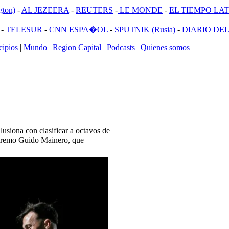
ton)
-
AL JEZEERA
-
REUTERS
-
LE MONDE
-
EL TIEMPO LATI
-
TELESUR
-
CNN ESPA�OL
-
SPUTNIK (Rusia)
-
DIARIO DEL
ipios
|
Mundo
|
Region Capital
|
Podcasts
|
Quienes somos
lusiona con clasificar a octavos de
extremo Guido Mainero, que