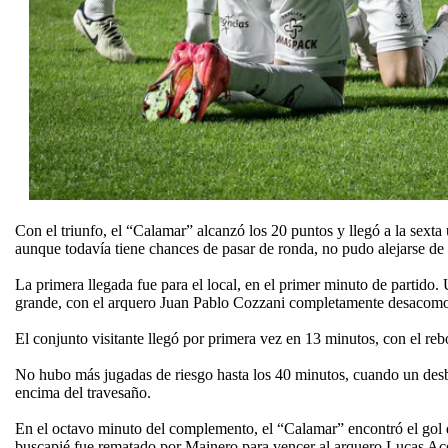
Con el triunfo, el “Calamar” alcanzó los 20 puntos y llegó a la sexta
aunque todavía tiene chances de pasar de ronda, no pudo alejarse de 
La primera llegada fue para el local, en el primer minuto de partido.
grande, con el arquero Juan Pablo Cozzani completamente desacomoda
El conjunto visitante llegó por primera vez en 13 minutos, con el reb
No hubo más jugadas de riesgo hasta los 40 minutos, cuando un desbo
encima del travesaño.
En el octavo minuto del complemento, el “Calamar” encontró el gol q
buscapié fue rematado por Mainero para vencer al arquero Lucas Aco