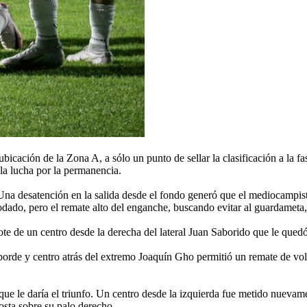
 ubicación de la Zona A, a sólo un punto de sellar la clasificación a la 
la lucha por la permanencia.
 Una desatención en la salida desde el fondo generó que el mediocampist
do, pero el remate alto del enganche, buscando evitar al guardameta, 
ote de un centro desde la derecha del lateral Juan Saborido que le qued
rde y centro atrás del extremo Joaquín Gho permitió un remate de volea
ue le daría el triunfo. Un centro desde la izquierda fue metido nuevam
sta sobre su palo derecho.