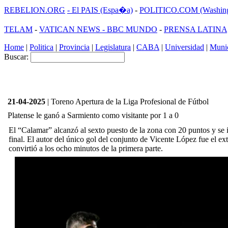
REBELION.ORG
- El PAIS (Espa�a)
-
POLITICO.COM (Washing
TELAM
-
VATICAN NEWS -
BBC MUNDO
-
PRENSA LATINA
Home
|
Politica
|
Provincia
|
Legislatura
|
CABA
|
Universidad
|
Munic
Buscar:
21-04-2025
| Toreno Apertura de la Liga Profesional de Fútbol
Platense le ganó a Sarmiento como visitante por 1 a 0
El “Calamar” alcanzó al sexto puesto de la zona con 20 puntos y se i
final. El autor del único gol del conjunto de Vicente López fue el 
convirtió a los ocho minutos de la primera parte.