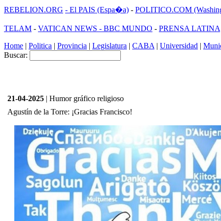
REBELION.ORG
- El PAIS (Espa�a)
-
POLITICO.COM (Washing
TELAM
-
VATICAN NEWS -
BBC MUNDO
-
PRENSA LATINA
Home
|
Politica
|
Provincia
|
Legislatura
|
CABA
|
Universidad
|
Munic
Buscar:
21-04-2025
| Humor gráfico religioso
Agustín de la Torre: ¡Gracias Francisco!