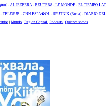
ton)
-
AL JEZEERA
-
REUTERS
-
LE MONDE
-
EL TIEMPO LATI
-
TELESUR
-
CNN ESPA�OL
-
SPUTNIK (Rusia)
-
DIARIO DEL
ipios
|
Mundo
|
Region Capital
|
Podcasts
|
Quienes somos