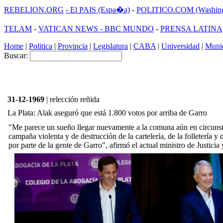
REBELION.ORG
- El PAIS (Espa�a)
-
POLITICO.COM (Washing
TELAM
-
VATICAN NEWS -
BBC MUNDO
-
PRENSA LATINA
Home
|
Politica
|
Provincia
|
Legislatura
|
CABA
|
Universidad
|
Munic
Buscar:
31-12-1969
| relección reñida
La Plata: Alak aseguró que está 1.800 votos por arriba de Garro
"Me parece un sueño llegar nuevamente a la comuna aún en circunst
campaña violenta y de destrucción de la cartelería, de la folletería y
por parte de la gente de Garro", afirmó el actual ministro de Justic