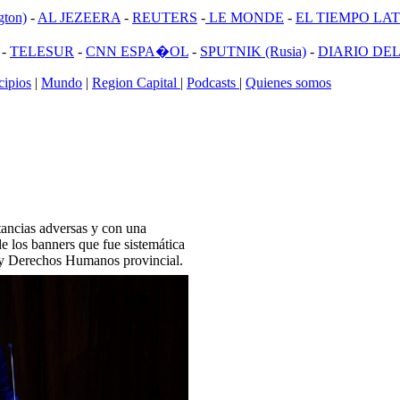
ton)
-
AL JEZEERA
-
REUTERS
-
LE MONDE
-
EL TIEMPO LATI
-
TELESUR
-
CNN ESPA�OL
-
SPUTNIK (Rusia)
-
DIARIO DEL
ipios
|
Mundo
|
Region Capital
|
Podcasts
|
Quienes somos
ancias adversas y con una
 de los banners que fue sistemática
ia y Derechos Humanos provincial.