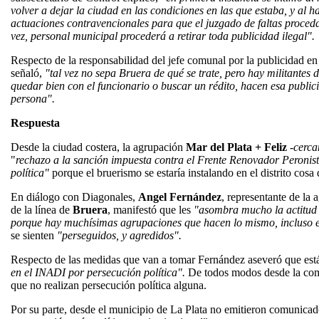
volver a dejar la ciudad en las condiciones en las que estaba, y al 
actuaciones contravencionales para que el juzgado de faltas proced
vez, personal municipal procederá a retirar toda publicidad ilegal".
Respecto de la responsabilidad del jefe comunal por la publicidad en
señaló,
"tal vez no sepa Bruera de qué se trate, pero hay militantes
quedar bien con el funcionario o buscar un rédito, hacen esa publici
persona".
Respuesta
Desde la ciudad costera, la agrupación
Mar del Plata + Feliz
-
cerca
"
rechazo a la sanción impuesta contra el Frente Renovador Peronis
política"
porque el bruerismo se estaría instalando en el distrito co
En diálogo con Diagonales,
Angel Fernández
, representante de la
de la línea de
Bruera
, manifestó que les
"asombra mucho la actitud 
porque hay muchísimas agrupaciones que hacen lo mismo, incluso 
se sienten
"perseguidos, y agredidos".
Respecto de las medidas que van a tomar Fernández aseveró que es
en el INADI por persecución política".
De todos modos desde la com
que no realizan persecución política alguna.
Por su parte, desde el municipio de La Plata no emitieron comunicad