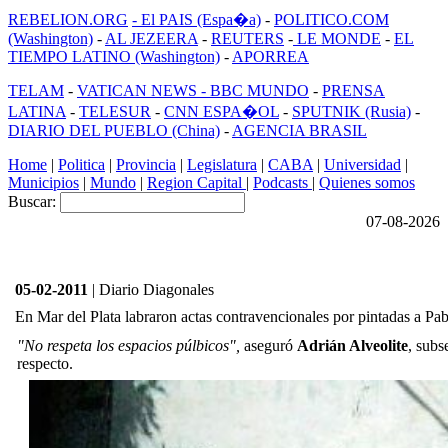
REBELION.ORG
- El PAIS (Espa�a)
-
POLITICO.COM
(Washington)
-
AL JEZEERA
-
REUTERS
-
LE MONDE
-
EL
TIEMPO LATINO (Washington)
-
APORREA
TELAM
-
VATICAN NEWS -
BBC MUNDO
-
PRENSA
LATINA
-
TELESUR
-
CNN ESPA�OL
-
SPUTNIK (Rusia)
-
DIARIO DEL PUEBLO (China)
-
AGENCIA BRASIL
Home
|
Politica
|
Provincia
|
Legislatura
|
CABA
|
Universidad
|
Municipios
|
Mundo
|
Region Capital
|
Podcasts
|
Quienes somos
Buscar:
07-08-2026
05-02-2011
| Diario Diagonales
En Mar del Plata labraron actas contravencionales por pintadas a Pa
"No respeta los espacios púlbicos",
aseguró
Adrián Alveolite
, subs
respecto.