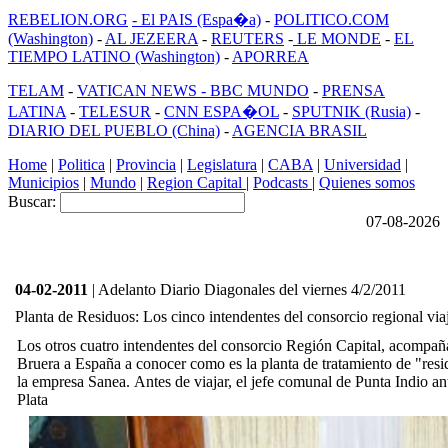
REBELION.ORG
- El PAIS (Espa�a)
-
POLITICO.COM
(Washington)
-
AL JEZEERA
-
REUTERS
-
LE MONDE
-
EL
TIEMPO LATINO (Washington)
-
APORREA
TELAM
-
VATICAN NEWS -
BBC MUNDO
-
PRENSA
LATINA
-
TELESUR
-
CNN ESPA�OL
-
SPUTNIK (Rusia)
-
DIARIO DEL PUEBLO (China)
-
AGENCIA BRASIL
Home
|
Politica
|
Provincia
|
Legislatura
|
CABA
|
Universidad
|
Municipios
|
Mundo
|
Region Capital
|
Podcasts
|
Quienes somos
Buscar:
07-08-2026
04-02-2011
| Adelanto Diario Diagonales del viernes 4/2/2011
Planta de Residuos: Los cinco intendentes del consorcio regional vi
Los otros cuatro intendentes del consorcio Región Capital, acompaña
Bruera a España a conocer como es la planta de tratamiento de "resi
la empresa Sanea. Antes de viajar, el jefe comunal de Punta Indio an
Plata