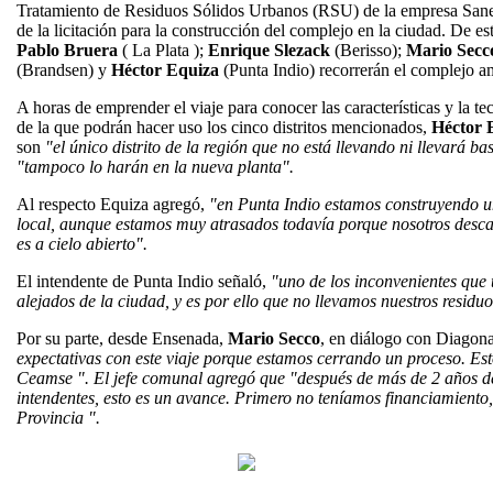
Tratamiento de Residuos Sólidos Urbanos (RSU) de la empresa Sanea,
de la licitación para la construcción del complejo en la ciudad. De e
Pablo Bruera
( La Plata );
Enrique Slezack
(Berisso);
Mario Secc
(Brandsen) y
Héctor Equiza
(Punta Indio) recorrerán el complejo a
A horas de emprender el viaje para conocer las características y la te
de la que podrán hacer uso los cinco distritos mencionados,
Héctor 
son
"el único distrito de la región que no está llevando ni llevará b
"tampoco lo harán en la nueva planta".
Al respecto Equiza agregó,
"en Punta Indio estamos construyendo un
local, aunque estamos muy atrasados todavía porque nosotros desc
es a cielo abierto".
El intendente de Punta Indio señaló,
"uno de los inconvenientes que
alejados de la ciudad, y es por ello que no llevamos nuestros residuos
Por su parte, desde Ensenada,
Mario Secco
, en diálogo con Diagona
expectativas con este viaje porque estamos cerrando un proceso. Esto
Ceamse ". El jefe comunal agregó que "después de más de 2 años de
intendentes, esto es un avance. Primero no teníamos financiamiento, 
Provincia ".