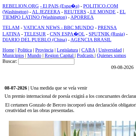
REBELION.ORG
- El PAIS (Espa�a)
-
POLITICO.COM
(Washington)
-
AL JEZEERA
-
REUTERS
-
LE MONDE
-
EL
TIEMPO LATINO (Washington)
-
APORREA
TELAM
-
VATICAN NEWS -
BBC MUNDO
-
PRENSA
LATINA
-
TELESUR
-
CNN ESPA�OL
-
SPUTNIK (Rusia)
-
DIARIO DEL PUEBLO (China)
-
AGENCIA BRASIL
Home
|
Politica
|
Provincia
|
Legislatura
|
CABA
|
Universidad
|
Municipios
|
Mundo
|
Region Capital
|
Podcasts
|
Quienes somos
Buscar:
09-08-2026
08-07-2026
| Una medida que se veía venir
Un premio internacional de poesía exigirá a los concursantes declar
El certamen Gonzalo de Berceo incorporó una declaración obligatoria
creatividad en las obras presentadas.