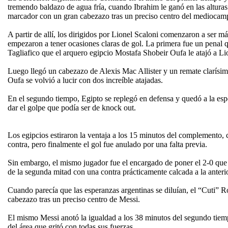
tremendo baldazo de agua fría, cuando Ibrahim le ganó en las alturas
marcador con un gran cabezazo tras un preciso centro del medioca
A partir de allí, los dirigidos por Lionel Scaloni comenzaron a ser m
empezaron a tener ocasiones claras de gol. La primera fue un penal qu
Tagliafico que el arquero egipcio Mostafa Shobeir Oufa le atajó a Li
Luego llegó un cabezazo de Alexis Mac Allister y un remate clarísim
Oufa se volvió a lucir con dos increíble atajadas.
En el segundo tiempo, Egipto se replegó en defensa y quedó a la esp
dar el golpe que podía ser de knock out.
Los egipcios estiraron la ventaja a los 15 minutos del complemento
contra, pero finalmente el gol fue anulado por una falta previa.
Sin embargo, el mismo jugador fue el encargado de poner el 2-0 que 
de la segunda mitad con una contra prácticamente calcada a la anterio
Cuando parecía que las esperanzas argentinas se diluían, el “Cuti”
cabezazo tras un preciso centro de Messi.
El mismo Messi anotó la igualdad a los 38 minutos del segundo tiem
del área que gritó con todas sus fuerzas.