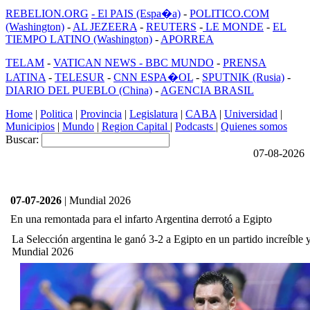
REBELION.ORG
- El PAIS (Espa�a)
-
POLITICO.COM
(Washington)
-
AL JEZEERA
-
REUTERS
-
LE MONDE
-
EL
TIEMPO LATINO (Washington)
-
APORREA
TELAM
-
VATICAN NEWS -
BBC MUNDO
-
PRENSA
LATINA
-
TELESUR
-
CNN ESPA�OL
-
SPUTNIK (Rusia)
-
DIARIO DEL PUEBLO (China)
-
AGENCIA BRASIL
Home
|
Politica
|
Provincia
|
Legislatura
|
CABA
|
Universidad
|
Municipios
|
Mundo
|
Region Capital
|
Podcasts
|
Quienes somos
Buscar:
07-08-2026
07-07-2026
| Mundial 2026
En una remontada para el infarto Argentina derrotó a Egipto
La Selección argentina le ganó 3-2 a Egipto en un partido increíble y 
Mundial 2026