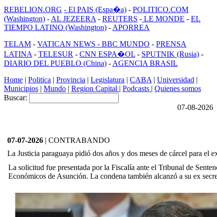
REBELION.ORG
- El PAIS (Espa�a)
-
POLITICO.COM
(Washington)
-
AL JEZEERA
-
REUTERS
-
LE MONDE
-
EL
TIEMPO LATINO (Washington)
-
APORREA
TELAM
-
VATICAN NEWS -
BBC MUNDO
-
PRENSA
LATINA
-
TELESUR
-
CNN ESPA�OL
-
SPUTNIK (Rusia)
-
DIARIO DEL PUEBLO (China)
-
AGENCIA BRASIL
Home
|
Politica
|
Provincia
|
Legislatura
|
CABA
|
Universidad
|
Municipios
|
Mundo
|
Region Capital
|
Podcasts
|
Quienes somos
Buscar:
07-08-2026
07-07-2026
| CONTRABANDO
La Justicia paraguaya pidió dos años y dos meses de cárcel para el 
La solicitud fue presentada por la Fiscalía ante el Tribunal de Sente
Económicos de Asunción. La condena también alcanzó a su ex secret