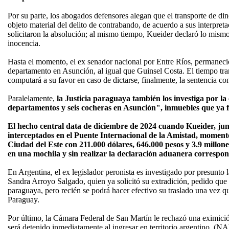
Por su parte, los abogados defensores alegan que el transporte de din
objeto material del delito de contrabando, de acuerdo a sus interpreta
solicitaron la absolución; al mismo tiempo, Kueider declaró lo mismo 
inocencia.
Hasta el momento, el ex senador nacional por Entre Ríos, permaneció
departamento en Asunción, al igual que Guinsel Costa. El tiempo tran
computará a su favor en caso de dictarse, finalmente, la sentencia co
Paralelamente,
la Justicia paraguaya también los investiga por l
departamentos y seis cocheras en Asunción", inmuebles que ya
El hecho central data de diciembre de 2024 cuando Kueider, junt
interceptados en el Puente Internacional de la Amistad, moment
Ciudad del Este con 211.000 dólares, 646.000 pesos y 3.9 millone
en una mochila y sin realizar la declaración aduanera correspon
En Argentina, el ex legislador peronista es investigado por presunto 
Sandra Arroyo Salgado, quien ya solicitó su extradición, pedido que 
paraguaya, pero recién se podrá hacer efectivo su traslado una vez qu
Paraguay.
Por último, la Cámara Federal de San Martín le rechazó una eximición
será detenido inmediatamente al ingresar en territorio argentino. (NA