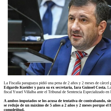
La Fiscalía paraguaya pidió una pena de 2 años y 2 meses de cárcel p
Edgardo Kueider y para su ex secretaria, Iara Guinsel Costa.
La 
fiscal Ysrael Villalba ante el Tribunal de Sentencia Especializado 
A ambos imputados se los acusa de tentativa de contrabando, s
se redujo de un máximo de 5 años a 2 años y 2 meses porque el 
completitud.