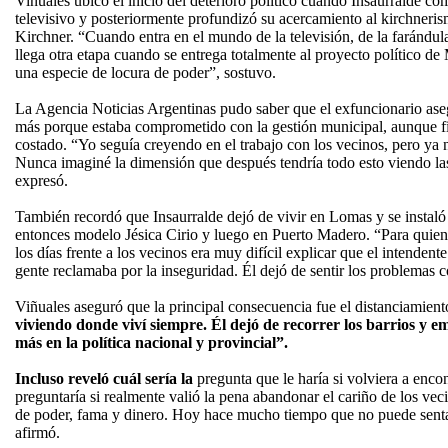
Viñuales ubicó el inicio del deterioro político cuando Insaurralde c
televisivo y posteriormente profundizó su acercamiento al kirchne
Kirchner. “Cuando entra en el mundo de la televisión, de la farándu
llega otra etapa cuando se entrega totalmente al proyecto político d
una especie de locura de poder”, sostuvo.
La Agencia Noticias Argentinas pudo saber que el exfuncionario ase
más porque estaba comprometido con la gestión municipal, aunque fi
costado. “Yo seguía creyendo en el trabajo con los vecinos, pero ya 
Nunca imaginé la dimensión que después tendría todo esto viendo la
expresó.
También recordó que Insaurralde dejó de vivir en Lomas y se instaló
entonces modelo Jésica Cirio y luego en Puerto Madero. “Para quien
los días frente a los vecinos era muy difícil explicar que el intenden
gente reclamaba por la inseguridad. Él dejó de sentir los problemas c
Viñuales aseguró que la principal consecuencia fue el distanciamien
viviendo donde viví siempre. Él dejó de recorrer los barrios y 
más en la política nacional y provincial”.
Incluso reveló cuál sería la
pregunta que le haría si volviera a enco
preguntaría si realmente valió la pena abandonar el cariño de los ve
de poder, fama y dinero. Hoy hace mucho tiempo que no puede sent
afirmó.