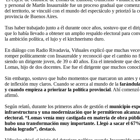
y personal de Martín Insaurralde fue un proceso gradual que comenz
del territorio, se vinculó con el mundo del espectáculo y priorizó la 
provincia de Buenos Aires.
Tras haber trabajado junto a él durante once años, sostuvo que el dir
que lo había llevado a obtener un amplio respaldo electoral para conv
la ambición política, el lujo y el kirchnerismo duro.
En diálogo con Radio Rivadavia, Viñuales explicó que muchas veces 
romper políticamente con Insaurralde y reconoció que el cambio no
siendo un dirigente joven, de 39 o 40 años. Era el intendente que dec
Lomas, hijo de dos docentes. Ese fue el dirigente que muchos conoc
Sin embargo, sostuvo que hubo momentos que marcaron un antes y 
de inflexión muy claros. Cuando se acerca al mundo de la
farándula
y cuando empieza a priorizar la política provincial
. Ahí comenzó 
afirmó.
Según relató, durante los primeros años de gestión el
municipio exp
infraestructura y una modernización que le permitieron alcanzar
electoral. “Lomas venía muy castigada en materia de obra públi
hubo una transformación muy importante. Llegó a sacar el 67% 
había logrado”, destacó.