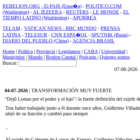
REBELION.ORG
- El PAIS (Espa�a)
-
POLITICO.COM
(Washington)
-
AL JEZEERA
-
REUTERS
-
LE MONDE
-
EL
TIEMPO LATINO (Washington)
-
APORREA
TELAM
-
VATICAN NEWS -
BBC MUNDO
-
PRENSA
LATINA
-
TELESUR
-
CNN ESPA�OL
-
SPUTNIK (Rusia)
-
DIARIO DEL PUEBLO (China)
-
AGENCIA BRASIL
Home
|
Politica
|
Provincia
|
Legislatura
|
CABA
|
Universidad
|
Municipios
|
Mundo
|
Region Capital
|
Podcasts
|
Quienes somos
Buscar:
07-08-2026
04-07-2026
| TRANSFORMACIÓN MUY FUERTE
“Dejó Lomas por el poder y el lujo”: la fuerte definición del exjefe 
Tras haber trabajado junto a él durante once años, Guillermo Viñual
alejó de su función y cambió para siempre
-
El exjefe de Gabinete de Lomas de Zamora, Guillermo Viñuales, aseg