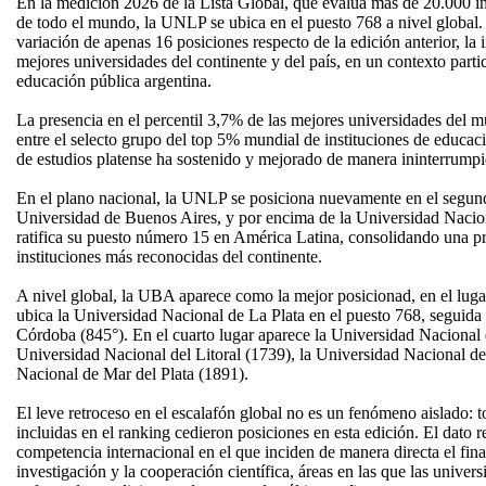
En la medición 2026 de la Lista Global, que evalúa más de 20.000 in
de todo el mundo, la UNLP se ubica en el puesto 768 a nivel global. 
variación de apenas 16 posiciones respecto de la edición anterior, la i
mejores universidades del continente y del país, en un contexto parti
educación pública argentina.
La presencia en el percentil 3,7% de las mejores universidades de
entre el selecto grupo del top 5% mundial de instituciones de educac
de estudios platense ha sostenido y mejorado de manera ininterrump
En el plano nacional, la UNLP se posiciona nuevamente en el segundo
Universidad de Buenos Aires, y por encima de la Universidad Nacion
ratifica su puesto número 15 en América Latina, consolidando una pre
instituciones más reconocidas del continente.
A nivel global, la UBA aparece como la mejor posicionad, en el lug
ubica la Universidad Nacional de La Plata en el puesto 768, seguida
Córdoba (845°). En el cuarto lugar aparece la Universidad Nacional 
Universidad Nacional del Litoral (1739), la Universidad Nacional d
Nacional de Mar del Plata (1891).
El leve retroceso en el escalafón global no es un fenómeno aislado: t
incluidas en el ranking cedieron posiciones en esta edición. El dato r
competencia internacional en el que inciden de manera directa el fi
investigación y la cooperación científica, áreas en las que las univer