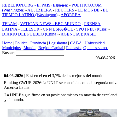
REBELION.ORG
- El PAIS (Espa�a)
-
POLITICO.COM
(Washington)
-
AL JEZEERA
-
REUTERS
-
LE MONDE
-
EL
TIEMPO LATINO (Washington)
-
APORREA
TELAM
-
VATICAN NEWS -
BBC MUNDO
-
PRENSA
LATINA
-
TELESUR
-
CNN ESPA�OL
-
SPUTNIK (Rusia)
-
DIARIO DEL PUEBLO (China)
-
AGENCIA BRASIL
Home
|
Politica
|
Provincia
|
Legislatura
|
CABA
|
Universidad
|
Municipios
|
Mundo
|
Region Capital
|
Podcasts
|
Quienes somos
Buscar:
08-08-2026
04-06-2026
| Está en el en el 3,7% de las mejores del mundo
Ranking CWUR 2026: la UNLP se consolida como la segunda univer
América Latina
La UNLP sigue firme en su posicionamiento en materia de excelenci
y el mundo.