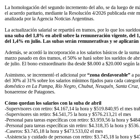
La homologación del segundo incremento del año, se da luego de m
el acuerdo paritario, mediante la Resolución 4/2026 publicada este ma
analizada por la Agencia Noticias Argentinas.
La actualización salarial se repartirá en tramos, por lo que los sueldo
una suba del 1,8% en abril sobre la remuneración vigente, del 
del 1,4% en julio. Las subas serán remunerativas y se aplicar
Además, se acordó la incorporación a los salarios básicos de la sum
marzo pasado en dos tramos, el 50% se hará sobre los sueldos de abri
de julio. El bono extraordinario iba desde $8.000 a $20.000 según la
Asimismo, se incrementó el adicional por
“zona desfavorable”
a pa
del 30% al 31% sobre los salarios mínimos fijados para cada categorí
doméstico en La Pampa, Río Negro, Chubut, Neuquén, Santa Cruz, 
bonaerense de Patagones.
Cómo quedan los salarios con la suba de abril
-Supervisores con retiro: $4.167,14 la hora y $519.840,95 el mes tra
-Supervisores sin retiro: $4.541,75 la hora y $576.213,21 el mes
-Personal para tareas específicas con retiro: $3.959,56 la hora y $48
-Personal para tareas específicas sin retiro: $4.318,35 la hora y $53
-Caseros: $3.745,18 la hora y $473.533,02 el mes
-Asistencia y cuidado de personas con retiro: $3.745,18 la hora y $