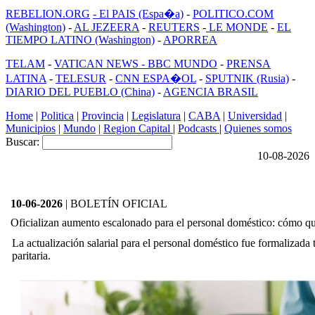
REBELION.ORG
- El PAIS (Espa�a)
-
POLITICO.COM
(Washington)
-
AL JEZEERA
-
REUTERS
-
LE MONDE
-
EL
TIEMPO LATINO (Washington)
-
APORREA
TELAM
-
VATICAN NEWS -
BBC MUNDO
-
PRENSA
LATINA
-
TELESUR
-
CNN ESPA�OL
-
SPUTNIK (Rusia)
-
DIARIO DEL PUEBLO (China)
-
AGENCIA BRASIL
Home
|
Politica
|
Provincia
|
Legislatura
|
CABA
|
Universidad
|
Municipios
|
Mundo
|
Region Capital
|
Podcasts
|
Quienes somos
Buscar:
10-08-2026
10-06-2026
| BOLETÍN OFICIAL
Oficializan aumento escalonado para el personal doméstico: cómo qued
La actualización salarial para el personal doméstico fue formalizada
paritaria.