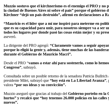
Muzzio sostuvo que el kirchnerismo es el enemigo el PRO y no 
la ciudad de Buenos Aires ni sobre el país” porque el gobierno 
Kirchner “dejó un país destruido”, afirmó en declaraciones a R
“Mauricio es el líder que a mí me inspiró para meterme en polít
que es su capacidad para unir, para nosotros siempre va a ser 
todos los lugares por donde pasó las cosas están mejor y su prese
aseveró.
La dirigente del PRO agregó:
“Claramente vamos a seguir apoyand
porque lo eligió la gente y, además, tiene muchas de las bander
durante el Gobierno de Mauricio Macri”.
Desde el PRO “
vamos a estar ahí para sostenerlo, como lo hemos
Congreso”
, subrayó.
Consultada sobre un posible retorno de la senadora Patricia Bullrich 
presidente Milei, subrayó que
“hoy está en La Libertad Avanza”
,
valora
“por sus ideas y su convicción”.
Muzzio aseguró que gracias al trabajo del
Gobierno porteño en la C
hurtos” y recalcó que “hoy tenemos 26.000 policías en las calles
nuevos”.