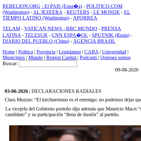
REBELION.ORG
- El PAIS (Espa�a)
-
POLITICO.COM
(Washington)
-
AL JEZEERA
-
REUTERS
-
LE MONDE
-
EL
TIEMPO LATINO (Washington)
-
APORREA
TELAM
-
VATICAN NEWS -
BBC MUNDO
-
PRENSA
LATINA
-
TELESUR
-
CNN ESPA�OL
-
SPUTNIK (Rusia)
-
DIARIO DEL PUEBLO (China)
-
AGENCIA BRASIL
Home
|
Politica
|
Provincia
|
Legislatura
|
CABA
|
Universidad
|
Municipios
|
Mundo
|
Region Capital
|
Podcasts
|
Quienes somos
Buscar:
09-08-2026
03-06-2026
| DECLARACIONES RADIALES
Clara Muzzio: “El kirchnerismo es el enemigo; no podemos dejar q
La vicejefa del Gobierno porteño dijo además que Mauricio Macri “
candidato” y su participación “llena de ilusión” al partido.