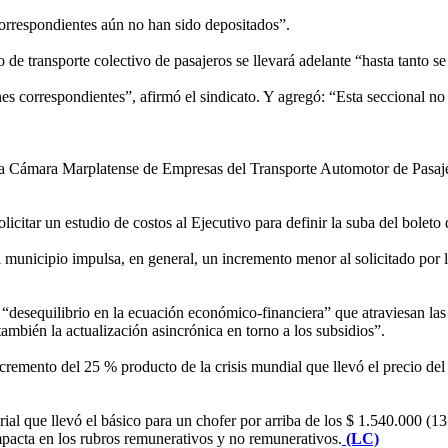
orrespondientes aún no han sido depositados”.
 de transporte colectivo de pasajeros se llevará adelante “hasta tanto se 
s correspondientes”, afirmó el sindicato. Y agregó: “Esta seccional no 
 la Cámara Marplatense de Empresas del Transporte Automotor de Pasajer
itar un estudio de costos al Ejecutivo para definir la suba del boleto 
l municipio impulsa, en general, un incremento menor al solicitado por 
“desequilibrio en la ecuación económico-financiera” que atraviesan las e
también la actualización asincrónica en torno a los subsidios”.
cremento del 25 % producto de la crisis mundial que llevó el precio del
al que llevó el básico para un chofer por arriba de los $ 1.540.000 (13
impacta en los rubros remunerativos y no remunerativos.
(LC)