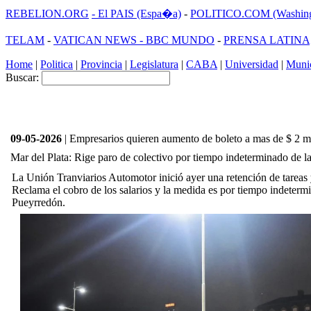
REBELION.ORG
- El PAIS (Espa�a)
-
POLITICO.COM (Washing
TELAM
-
VATICAN NEWS -
BBC MUNDO
-
PRENSA LATINA
Home
|
Politica
|
Provincia
|
Legislatura
|
CABA
|
Universidad
|
Munic
Buscar:
09-05-2026
| Empresarios quieren aumento de boleto a mas de $ 2 m
Mar del Plata: Rige paro de colectivo por tiempo indeterminado de l
La Unión Tranviarios Automotor inició ayer una retención de tareas 
Reclama el cobro de los salarios y la medida es por tiempo indeterm
Pueyrredón.