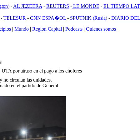
ton)
-
AL JEZEERA
-
REUTERS
-
LE MONDE
-
EL TIEMPO LATI
-
TELESUR
-
CNN ESPA�OL
-
SPUTNIK (Rusia)
-
DIARIO DEL
ipios
|
Mundo
|
Region Capital
|
Podcasts
|
Quienes somos
il
a UTA por atraso en el pago a los choferes
y no circulan las unidades.
inado en el partido de General