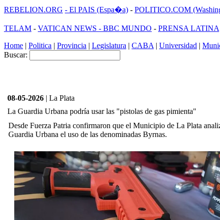
REBELION.ORG
- El PAIS (Espa�a)
-
POLITICO.COM (Washing
TELAM
-
VATICAN NEWS -
BBC MUNDO
-
PRENSA LATINA
Home
|
Politica
|
Provincia
|
Legislatura
|
CABA
|
Universidad
|
Munic
Buscar:
08-05-2026
| La Plata
La Guardia Urbana podría usar las "pistolas de gas pimienta"
Desde Fuerza Patria confirmaron que el Municipio de La Plata analiza 
Guardia Urbana el uso de las denominadas Byrnas.