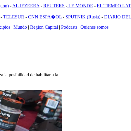
ton)
-
AL JEZEERA
-
REUTERS
-
LE MONDE
-
EL TIEMPO LATI
-
TELESUR
-
CNN ESPA�OL
-
SPUTNIK (Rusia)
-
DIARIO DEL
ipios
|
Mundo
|
Region Capital
|
Podcasts
|
Quienes somos
la posibilidad de habilitar a la