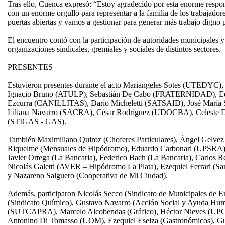
Tras ello, Cuenca expresó: “Estoy agradecido por esta enorme respon
con un enorme orgullo para representar a la familia de los trabajadore
puertas abiertas y vamos a gestionar para generar más trabajo digno 
El encuentro contó con la participación de autoridades municipales y
organizaciones sindicales, gremiales y sociales de distintos sectores.
PRESENTES
Estuvieron presentes durante el acto Mariangeles Sotes (UTEDYC)
Ignacio Bruno (ATULP), Sebastián De Cabo (FRATERNIDAD), Edi
Ezcurra (CANILLITAS), Darío Micheletti (SATSAID), José Ma
Liliana Navarro (SACRA), César Rodríguez (UDOCBA), Celeste D
(STIGAS - GAS).
También Maximiliano Quiroz (Choferes Particulares), Ángel Gelvez 
Riquelme (Mensuales de Hipódromo), Eduardo Carbonari (UPSRA) D
Javier Ortega (La Bancaria), Federico Bach (La Bancaria), Carlos R
Nicolás Galetti (AVER – Hipódromo La Plata), Ezequiel Ferrari (San
y Nazareno Salguero (Cooperativa de Mi Ciudad).
Además, participaron Nicolás Secco (Sindicato de Municipales de 
(Sindicato Químico), Gustavo Navarro (Acción Social y Ayuda Huma
(SUTCAPRA), Marcelo Alcobendas (Gráfico), Héctor Nieves (UP
Antonino Di Tomasso (UOM), Ezequiel Eseiza (Gastronómicos), Gu