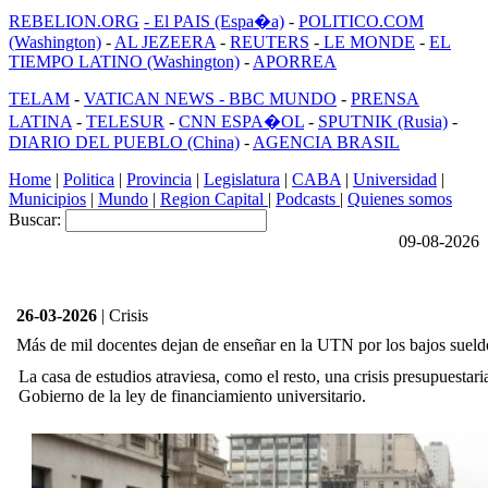
REBELION.ORG
- El PAIS (Espa�a)
-
POLITICO.COM
(Washington)
-
AL JEZEERA
-
REUTERS
-
LE MONDE
-
EL
TIEMPO LATINO (Washington)
-
APORREA
TELAM
-
VATICAN NEWS -
BBC MUNDO
-
PRENSA
LATINA
-
TELESUR
-
CNN ESPA�OL
-
SPUTNIK (Rusia)
-
DIARIO DEL PUEBLO (China)
-
AGENCIA BRASIL
Home
|
Politica
|
Provincia
|
Legislatura
|
CABA
|
Universidad
|
Municipios
|
Mundo
|
Region Capital
|
Podcasts
|
Quienes somos
Buscar:
09-08-2026
26-03-2026
| Crisis
Más de mil docentes dejan de enseñar en la UTN por los bajos sueldo
La casa de estudios atraviesa, como el resto, una crisis presupuestari
Gobierno de la ley de financiamiento universitario.