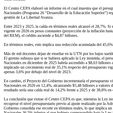
El Centro CEPA elaboró un informe en el cual muestra que el presup
Nacionales (Programa 26 “Desarrollo de la Educación Superior”) regis
gestión de La Libertad Avanza.
Entre 2023 y 2025, la caída en términos reales alcanzó el 28,7%. Si
vigente en 2026 en pesos constantes (proyección de la inflación has
del REM), el crédito asciende a $4,87 billones.
En términos reales, esto implica una reducción acumulada del 45,6%
Más de mil docentes dejan de enseñar en la UTN por los bajos sueldo
El gremio subraya que si se hubiera aplicado la Ley insistida, el pr
Nacionales en diciembre de 2025 habría ascendido a $8,63 billones a
implicado un crecimiento real de 35,1% respecto del presupuesto vig
apenas 3,6% por debajo del nivel de 2023.
En cambio, el Proyecto del Gobierno incrementaría el presupuesto vi
Nacionales en 2026 en 12,4%, alcanzando $5,48 billones a valores d
resultado sería una caída real de 14,2% frente a 2025 y de 38,8% e
La conclusión que extrae el Centro CEPA es que, mientras la Ley ins
recuperar el nivel presupuestario previo al ajuste realizado por la Ad
Gobierno consolida ese recorte en términos reales, lo que implica u
Nacionales 36,5% inferior al que hubiera correspondido bajo la Le