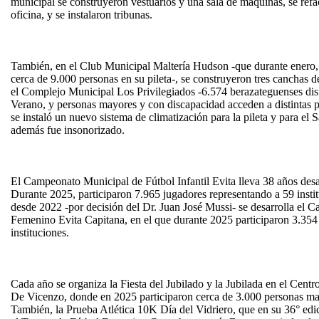
municipal se construyeron vestuarios y una sala de máquinas, se ref
oficina, y se instalaron tribunas.
También, en el Club Municipal Maltería Hudson -que durante enero, 
cerca de 9.000 personas en su pileta-, se construyeron tres canchas de
el Complejo Municipal Los Privilegiados -6.574 berazateguenses dis
Verano, y personas mayores y con discapacidad acceden a distintas pr
se instaló un nuevo sistema de climatización para la pileta y para el
además fue insonorizado.
El Campeonato Municipal de Fútbol Infantil Evita lleva 38 años desa
Durante 2025, participaron 7.965 jugadores representando a 59 instit
desde 2022 -por decisión del Dr. Juan José Mussi- se desarrolla el C
Femenino Evita Capitana, en el que durante 2025 participaron 3.354
instituciones.
Cada año se organiza la Fiesta del Jubilado y la Jubilada en el Cent
De Vicenzo, donde en 2025 participaron cerca de 3.000 personas ma
También, la Prueba Atlética 10K Día del Vidriero, que en su 36° edic