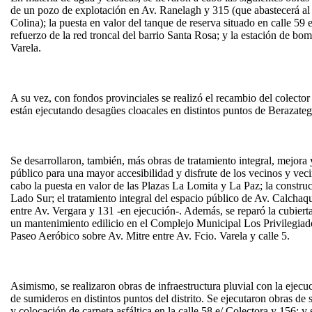
de un pozo de explotación en Av. Ranelagh y 315 (que abastecerá al 
Colina); la puesta en valor del tanque de reserva situado en calle 59
refuerzo de la red troncal del barrio Santa Rosa; y la estación de bom
Varela.
A su vez, con fondos provinciales se realizó el recambio del colector 
están ejecutando desagües cloacales en distintos puntos de Berazateg
Se desarrollaron, también, más obras de tratamiento integral, mejora
público para una mayor accesibilidad y disfrute de los vecinos y veci
cabo la puesta en valor de las Plazas La Lomita y La Paz; la constru
Lado Sur; el tratamiento integral del espacio público de Av. Calchaquí
entre Av. Vergara y 131 -en ejecución-. Además, se reparó la cubierta 
un mantenimiento edilicio en el Complejo Municipal Los Privilegiad
Paseo Aeróbico sobre Av. Mitre entre Av. Fcio. Varela y calle 5.
Asimismo, se realizaron obras de infraestructura pluvial con la ejecu
de sumideros en distintos puntos del distrito. Se ejecutaron obras de
y colocación de carpeta asfáltica en la calle 58 e/ Colectora y 156; y