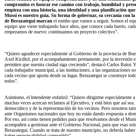
compromiso es honrar ese camino con trabajo, humildad y prese
empieza con una historia, una identidad y una planificación que
Mussi es nuestro guía. Su forma de gobernar, su cercanía con l
de Berazategui marcan
el rumbo que vamos a seguir. Somos el equ
equipo que viene trabajando hace años, que conoce cada barrio, cada
empezamos de nuevo: continuamos un proyecto colectivo”.
“Quiero agradecer especialmente al Gobierno de la provincia de Bue
Axel Kicillof, por el acompañamiento permanente, por la inversión 
permiten que nuestra ciudad siga creciendo”, destacó Carlos Balor.
cada trabajador municipal, a las instituciones, a las organizaciones soc
cada vecino que aporta desde su lugar. Berazategui se construye todos
todos”.
Asimismo, el Intendente enfatizó: “Quiero dirigirme especialmente a 
muchas veces acercan reclamos al Ejecutivo, y está bien que así sea.
democrático y de la representación de los vecinos. Pero nosotros ta
ante Organismos nacionales que hoy no están dando respuesta a dem
Por eso, así como tienen pedidos para que resolvamos desde el Munic
acompañen a gestionar ante el Gobierno Nacional, para que esas sol
Berazategui. Cuando se trata de nuestro municipio, no debería haber d
haber responsabilidad compartida”.