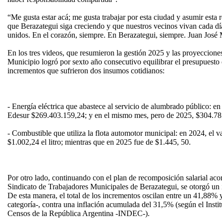
“Me gusta estar acá; me gusta trabajar por esta ciudad y asumir esta
que Berazategui siga creciendo y que nuestros vecinos vivan cada d
unidos. En el corazón, siempre. En Berazategui, siempre. Juan José M
En los tres videos, que resumieron la gestión 2025 y las proyecciones
Municipio logró por sexto año consecutivo equilibrar el presupuesto d
incrementos que sufrieron dos insumos cotidianos:
- Energía eléctrica que abastece al servicio de alumbrado público: e
Edesur $269.403.159,24; y en el mismo mes, pero de 2025, $304.78
- Combustible que utiliza la flota automotor municipal: en 2024, el va
$1.002,24 el litro; mientras que en 2025 fue de $1.445, 50.
Por otro lado, continuando con el plan de recomposición salarial aco
Sindicato de Trabajadores Municipales de Berazategui, se otorgó un i
De esta manera, el total de los incrementos oscilan entre un 41,88
categoría-, contra una inflación acumulada del 31,5% (según el Instit
Censos de la República Argentina -INDEC-).