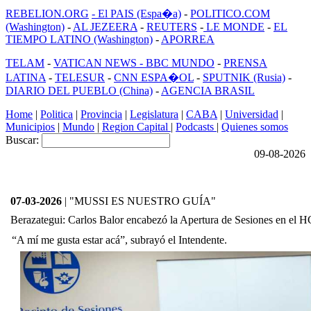
REBELION.ORG
- El PAIS (Espa�a)
-
POLITICO.COM
(Washington)
-
AL JEZEERA
-
REUTERS
-
LE MONDE
-
EL
TIEMPO LATINO (Washington)
-
APORREA
TELAM
-
VATICAN NEWS -
BBC MUNDO
-
PRENSA
LATINA
-
TELESUR
-
CNN ESPA�OL
-
SPUTNIK (Rusia)
-
DIARIO DEL PUEBLO (China)
-
AGENCIA BRASIL
Home
|
Politica
|
Provincia
|
Legislatura
|
CABA
|
Universidad
|
Municipios
|
Mundo
|
Region Capital
|
Podcasts
|
Quienes somos
Buscar:
09-08-2026
07-03-2026
| "MUSSI ES NUESTRO GUÍA"
Berazategui: Carlos Balor encabezó la Apertura de Sesiones en el 
“A mí me gusta estar acá”, subrayó el Intendente.