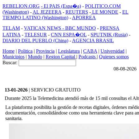
REBELION.ORG
- El PAIS (Espa�a)
-
POLITICO.COM
(Washington)
-
AL JEZEERA
-
REUTERS
-
LE MONDE
-
EL
TIEMPO LATINO (Washington)
-
APORREA
TELAM
-
VATICAN NEWS -
BBC MUNDO
-
PRENSA
LATINA
-
TELESUR
-
CNN ESPA�OL
-
SPUTNIK (Rusia)
-
DIARIO DEL PUEBLO (China)
-
AGENCIA BRASIL
Home
|
Politica
|
Provincia
|
Legislatura
|
CABA
|
Universidad
|
Municipios
|
Mundo
|
Region Capital
|
Podcasts
|
Quienes somos
Buscar:
08-08-2026
13-01-2026
| SERVICIO GRATUITO
Durante 2025 la Telemedicina atendió más de 15 mil consultas el A
La plataforma posibilita la gestión de recetas digitales, órdenes médi
documentación, consolidándose como una herramienta clave para amp
sanitaria.