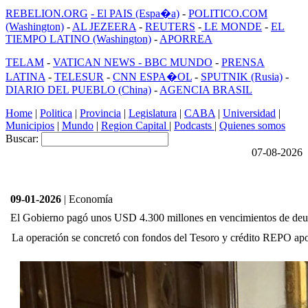
REBELION.ORG
- El PAIS (Espa�a)
-
POLITICO.COM
(Washington)
-
AL JEZEERA
-
REUTERS
-
LE MONDE
-
EL
TIEMPO LATINO (Washington)
-
APORREA
TELAM
-
VATICAN NEWS -
BBC MUNDO
-
PRENSA
LATINA
-
TELESUR
-
CNN ESPA�OL
-
SPUTNIK (Rusia)
-
DIARIO DEL PUEBLO (China)
-
AGENCIA BRASIL
Home
|
Politica
|
Provincia
|
Legislatura
|
CABA
|
Universidad
|
Municipios
|
Mundo
|
Region Capital
|
Podcasts
|
Quienes somos
Buscar:
07-08-2026
09-01-2026
| Economía
El Gobierno pagó unos USD 4.300 millones en vencimientos de de
La operación se concretó con fondos del Tesoro y crédito REPO apo