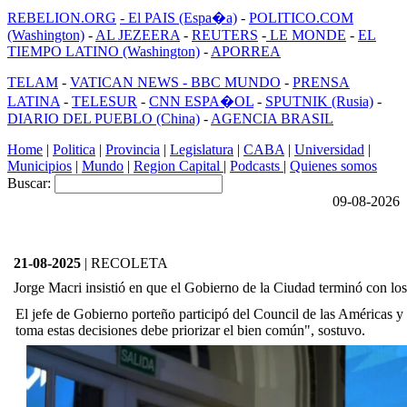
REBELION.ORG
- El PAIS (Espa�a)
-
POLITICO.COM
(Washington)
-
AL JEZEERA
-
REUTERS
-
LE MONDE
-
EL
TIEMPO LATINO (Washington)
-
APORREA
TELAM
-
VATICAN NEWS -
BBC MUNDO
-
PRENSA
LATINA
-
TELESUR
-
CNN ESPA�OL
-
SPUTNIK (Rusia)
-
DIARIO DEL PUEBLO (China)
-
AGENCIA BRASIL
Home
|
Politica
|
Provincia
|
Legislatura
|
CABA
|
Universidad
|
Municipios
|
Mundo
|
Region Capital
|
Podcasts
|
Quienes somos
Buscar:
09-08-2026
21-08-2025
| RECOLETA
Jorge Macri insistió en que el Gobierno de la Ciudad terminó con los
El jefe de Gobierno porteño participó del Council de las Américas 
toma estas decisiones debe priorizar el bien común", sostuvo.