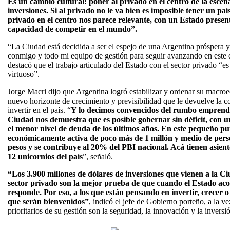
Es un cambio cultural: poner al privado en el centro de la escen
inversiones. Si al privado no le va bien es imposible tener un pa
privado en el centro nos parece relevante, con un Estado presente,
capacidad de competir en el mundo”.
“La Ciudad está decidida a ser el espejo de una Argentina próspera 
conmigo y todo mi equipo de gestión para seguir avanzando en este 
destacó que el trabajo articulado del Estado con el sector privado “e
virtuoso”.
Jorge Macri dijo que Argentina logró estabilizar y ordenar su macro
nuevo horizonte de crecimiento y previsibilidad que le devuelve la 
invertir en el país. “
Y lo decimos convencidos del rumbo emprendid
Ciudad nos demuestra que es posible gobernar sin déficit, con 
el menor nivel de deuda de los últimos años. En este pequeño p
económicamente activa de poco más de 1 millón y medio de pers
pesos y se contribuye al 20% del PBI nacional. Acá tienen asient
12 unicornios del país
”, señaló.
“Los 3.900 millones de dólares de inversiones que vienen a la C
sector privado son la mejor prueba de que cuando el Estado aco
responde. Por eso, a los que están pensando en invertir, crecer o
que serán bienvenidos”
, indicó el jefe de Gobierno porteño, a la ve
prioritarios de su gestión son la seguridad, la innovación y la invers