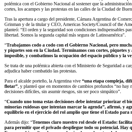
polémica con el Gobierno Nacional al sostener que la administración
cortes, los acampes y las protestas en las calles de la Ciudad de Buen
Tras la apertura a cargo del presidente, Cámara Argentina de Comerc
Grinman y de la titular y CEO, Americas Society/Council of the Ame
planteó: “El orden y la seguridad son condiciones indispensables para
libertad. Somos la segunda capital más segura de Latinoamérica".
“
Trabajamos codo a codo con el Gobierno Nacional, pero muchas
y piquetes son en la Ciudad. Terminamos con cortes, piquetes y
imposible, y combatimos la ocupación del espacio público y la ven
Se trata de una polémica abierta con el Ministerio de Seguridad a car
adjudica haber combatido las protestas.
Para el alcalde porteño, la Argentina vive
“una etapa compleja, difíc
flotar”
, y planteó que en momentos de cambios profundos “no hay m
decisiones difíciles, sin asumir riesgos, sin ser poco simpático”.
“
Cuando uno toma estas decisiones debe intentar priorizar el bi
minorías ruidosas que intentan marcar la agenda”, afirmó, y ag
equilibrio en el ejercicio del rol amplio que tiene el Estado para
Además dijo: “
Tenemos claro nuestro rol desde el Estado: facilit
para permitir que el privado despliegue todo su potencial. Hay qu