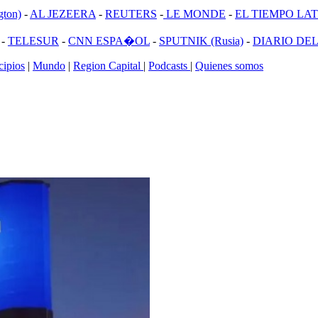
ton)
-
AL JEZEERA
-
REUTERS
-
LE MONDE
-
EL TIEMPO LATI
-
TELESUR
-
CNN ESPA�OL
-
SPUTNIK (Rusia)
-
DIARIO DEL
ipios
|
Mundo
|
Region Capital
|
Podcasts
|
Quienes somos