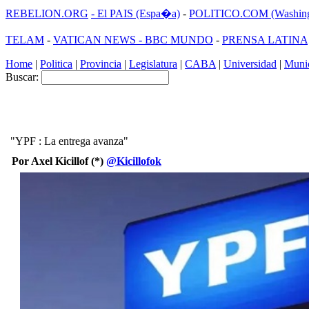
REBELION.ORG
- El PAIS (Espa�a)
-
POLITICO.COM (Washing
TELAM
-
VATICAN NEWS -
BBC MUNDO
-
PRENSA LATINA
Home
|
Politica
|
Provincia
|
Legislatura
|
CABA
|
Universidad
|
Munic
Buscar:
"YPF : La entrega avanza"
Por Axel Kicillof (*)
@Kicillofok