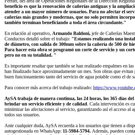
Ferrari, del área de Operaciones Regionales de la Dirección Regional
beneficio es que la renovación de cañerías antiguas y la ampliac
atender a un mayor número de usuarios. Para no afectar el servic
cañerías más grandes y modernas, que no solo permiten incorpo
también terminan beneficiando a toda el área circundante."
En relación al operativo,
Armando Baldoni,
jefe de Cañerías Maest
Conductos detalló sobre el trabajo:
"Estamos realizando una inst
de diámetro, con salida de 300mm sobre la cañería de 500 de hi
Para hacer esta obra se programó un corte de servicio y un corte
pero no en su totalidad. "
Es importante resaltar que también se han realizado empalmes en las 
han finalizado hace aproximadamente un mes. Son obras que evitan p
buen funcionamiento tanto del servicio de agua potable como el de 
Para conocer más acerca del trabajo realizado:
https://www.youtu
AySA trabaja de manera continua, las 24 horas, los 365 días de
brindar un servicio eficiente y de calidad
. Cada intervención es c
minimizar las afectaciones al servicio, garantizando así el acceso al 
todos sus usuarios.
Ante cualquier duda, AySA recuerda a los usuarios que tienen a dispo
autogestionada en WhatsApp:
11-5984-5794.
Además, pueden contact