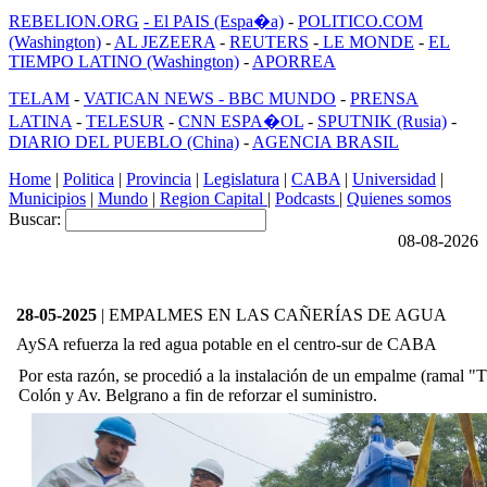
REBELION.ORG
- El PAIS (Espa�a)
-
POLITICO.COM
(Washington)
-
AL JEZEERA
-
REUTERS
-
LE MONDE
-
EL
TIEMPO LATINO (Washington)
-
APORREA
TELAM
-
VATICAN NEWS -
BBC MUNDO
-
PRENSA
LATINA
-
TELESUR
-
CNN ESPA�OL
-
SPUTNIK (Rusia)
-
DIARIO DEL PUEBLO (China)
-
AGENCIA BRASIL
Home
|
Politica
|
Provincia
|
Legislatura
|
CABA
|
Universidad
|
Municipios
|
Mundo
|
Region Capital
|
Podcasts
|
Quienes somos
Buscar:
08-08-2026
28-05-2025
| EMPALMES EN LAS CAÑERÍAS DE AGUA
AySA refuerza la red agua potable en el centro-sur de CABA
Por esta razón, se procedió a la instalación de un empalme (ramal "T
Colón y Av. Belgrano a fin de reforzar el suministro.