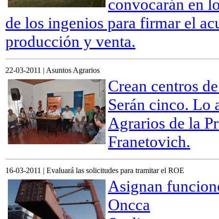
convocarán en lo
de los ingenios para firmar el a
producción y venta.
22-03-2011 | Asuntos Agrarios
Crean centros de
Serán cinco. Lo 
Agrarios de la P
Franetovich.
16-03-2011 | Evaluará las solicitudes para tramitar el ROE
Asignan funcione
Oncca