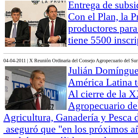
Entrega de subsi
Con el Plan, la Pr
productores para
tiene 5500 inscri
04-04-2011 | X Reunión Ordinaria del Consejo Agropecuario del Sur
Julián Domínguez
América Latina 
Al cierre de la 
Agropecuario del
Agricultura, Ganadería y Pesca 
aseguró que "en los próximos añ