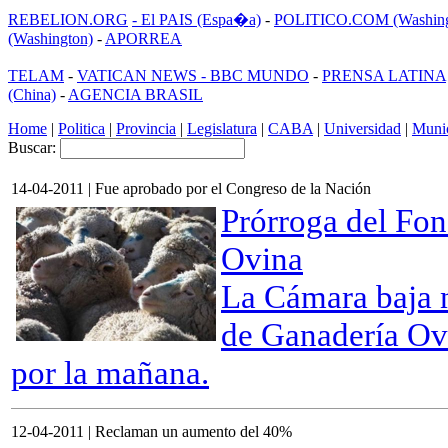
REBELION.ORG
- El PAIS (Espa�a)
-
POLITICO.COM (Washing
(Washington)
-
APORREA
TELAM
-
VATICAN NEWS -
BBC MUNDO
-
PRENSA LATINA
(China)
-
AGENCIA BRASIL
Home
|
Politica
|
Provincia
|
Legislatura
|
CABA
|
Universidad
|
Munic
Buscar:
14-04-2011 | Fue aprobado por el Congreso de la Nación
Prórroga del Fo
Ovina
La Cámara baja n
de Ganadería Ovi
por la mañana.
12-04-2011 | Reclaman un aumento del 40%