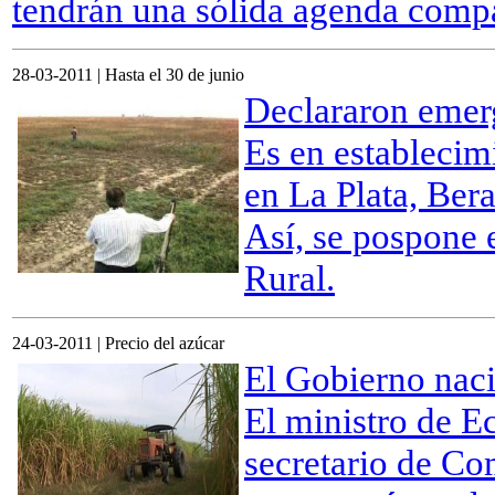
tendrán una sólida agenda compa
28-03-2011 | Hasta el 30 de junio
Declararon emerg
Es en establecim
en
La Plata, Bera
Así, se pospone 
Rural.
24-03-2011 | Precio del azúcar
El Gobierno naci
El ministro de 
secretario de Co