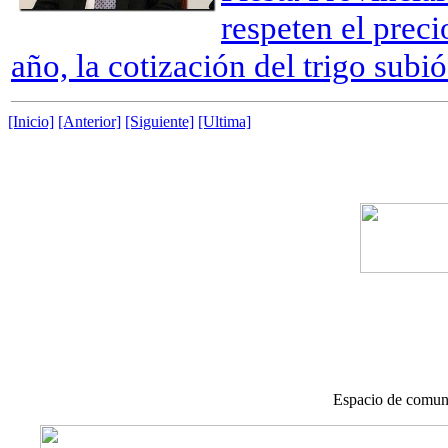
respeten el preci
año, la cotización del trigo subi
[Inicio]
[Anterior]
[Siguiente]
[Ultima]
Espacio de comuni