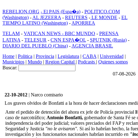
REBELION.ORG
- El PAIS (Espa�a)
-
POLITICO.COM
(Washington)
-
AL JEZEERA
-
REUTERS
-
LE MONDE
-
EL
TIEMPO LATINO (Washington)
-
APORREA
TELAM
-
VATICAN NEWS -
BBC MUNDO
-
PRENSA
LATINA
-
TELESUR
-
CNN ESPA�OL
-
SPUTNIK (Rusia)
-
DIARIO DEL PUEBLO (China)
-
AGENCIA BRASIL
Home
|
Politica
|
Provincia
|
Legislatura
|
CABA
|
Universidad
|
Municipios
|
Mundo
|
Region Capital
|
Podcasts
|
Quienes somos
Buscar:
07-08-2026
22-10-2012
| Narco comisario
Los graves olvidos de Bonfatti a la hora de hacer declaraciones medi
Ante el pedido de detención del ahora ex jefe de Policía provincial
H
caso de narcotráfico;
Antonio Bonfatti,
gobernador de Santa Fé se ol
independencia del poder judicial; valores preciados del FAP y recla
Seguridad y Justicia
"no le avisaron".
Si así lo habrían hecho, la fue
investigación y los funcionarios nacionales habrían incurrido en
"in