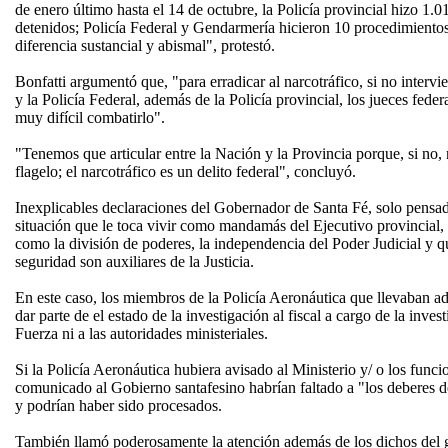
de enero último hasta el 14 de octubre, la Policía provincial hizo 1
detenidos; Policía Federal y Gendarmería hicieron 10 procedimiento
diferencia sustancial y abismal", protestó.
Bonfatti argumentó que, "para erradicar al narcotráfico, si no inter
y la Policía Federal, además de la Policía provincial, los jueces federa
muy difícil combatirlo".
"Tenemos que articular entre la Nación y la Provincia porque, si no,
flagelo; el narcotráfico es un delito federal", concluyó.
Inexplicables declaraciones del Gobernador de Santa Fé, solo pensad
situación que le toca vivir como mandamás del Ejecutivo provincial,
como la división de poderes, la independencia del Poder Judicial y qu
seguridad son auxiliares de la Justicia.
En este caso, los miembros de la Policía Aeronáutica que llevaban ad
dar parte de el estado de la investigación al fiscal a cargo de la inves
Fuerza ni a las autoridades ministeriales.
Si la Policía Aeronáutica hubiera avisado al Ministerio y/ o los funci
comunicado al Gobierno santafesino habrían faltado a "los deberes 
y podrían haber sido procesados.
También llamó poderosamente la atención además de los dichos del go