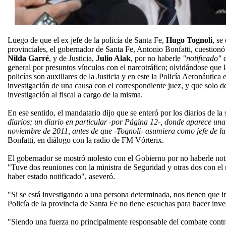
Luego de que el ex jefe de la policía de Santa Fe,
Hugo Tognoli
, se
provinciales, el gobernador de Santa Fe, Antonio Bonfatti, cuestionó
Nilda Garré
, y de Justicia,
Julio Alak
, por no haberle
"notificado"
d
general por presuntos vínculos con el narcotráfico; olvidándose que l
policías son auxiliares de la Justicia y en este la Policía Aeronáutica 
investigación de una causa con el correspondiente juez, y que solo d
investigación al fiscal a cargo de la misma.
En ese sentido, el mandatario dijo que se enteró por los diarios de la
diarios; un diario en particular -por Página 12-, donde aparece un
noviembre de 2011, antes de que -Tognoli- asumiera como jefe de la 
Bonfatti, en diálogo con la radio de FM Vórterix.
El gobernador se mostró molesto con el Gobierno por no haberle noti
"Tuve dos reuniones con la ministra de Seguridad y otras dos con el m
haber estado notificado", aseveró.
"Si se está investigando a una persona determinada, nos tienen que i
Policía de la provincia de Santa Fe no tiene escuchas para hacer inve
"Siendo una fuerza no principalmente responsable del combate contra