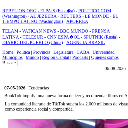
REBELION.ORG
- El PAIS (Espa�a)
-
POLITICO.COM
(Washington)
-
AL JEZEERA
-
REUTERS
-
LE MONDE
-
EL
TIEMPO LATINO (Washington)
-
APORREA
TELAM
-
VATICAN NEWS -
BBC MUNDO
-
PRENSA
LATINA
-
TELESUR
-
CNN ESPA�OL
-
SPUTNIK (Rusia)
-
DIARIO DEL PUEBLO (China)
-
AGENCIA BRASIL
Home
|
Politica
|
Provincia
|
Legislatura
|
CABA
|
Universidad
|
Municipios
|
Mundo
|
Region Capital
|
Podcasts
|
Quienes somos
Buscar:
06-08-2026
07-05-2026
| Tendencias
BookTok impulsa una nueva forma de leer y recomendar libros en A
La comunidad literaria de TikTok supera los 2.000 millones de vistas 
como experiencia social y compartida.