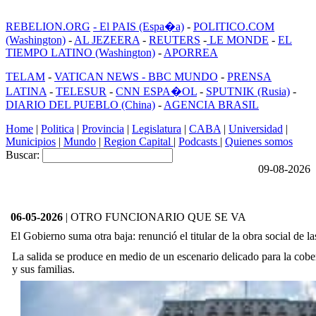
REBELION.ORG
- El PAIS (Espa�a)
-
POLITICO.COM
(Washington)
-
AL JEZEERA
-
REUTERS
-
LE MONDE
-
EL
TIEMPO LATINO (Washington)
-
APORREA
TELAM
-
VATICAN NEWS -
BBC MUNDO
-
PRENSA
LATINA
-
TELESUR
-
CNN ESPA�OL
-
SPUTNIK (Rusia)
-
DIARIO DEL PUEBLO (China)
-
AGENCIA BRASIL
Home
|
Politica
|
Provincia
|
Legislatura
|
CABA
|
Universidad
|
Municipios
|
Mundo
|
Region Capital
|
Podcasts
|
Quienes somos
Buscar:
09-08-2026
06-05-2026
| OTRO FUNCIONARIO QUE SE VA
El Gobierno suma otra baja: renunció el titular de la obra social de 
La salida se produce en medio de un escenario delicado para la cobert
y sus familias.