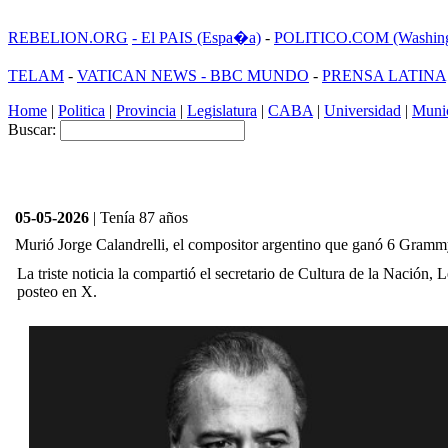
REBELION.ORG
- El PAIS (Espa�a)
-
POLITICO.COM (Washing
TELAM
-
VATICAN NEWS -
BBC MUNDO
-
PRENSA LATINA
Home
|
Politica
|
Provincia
|
Legislatura
|
CABA
|
Universidad
|
Munic
Buscar:
05-05-2026
| Tenía 87 años
Murió Jorge Calandrelli, el compositor argentino que ganó 6 Gram
La triste noticia la compartió el secretario de Cultura de la Nación, L
posteo en X.