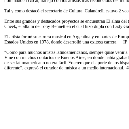
nominado al Oscar, trabajó con los artistas más reconocidos del mun
Tal y como destacó el secretario de Cultura, Calandrelli estuvo 2 
Entre sus grandes y destacados proyectos se encuentran El alma del
Cheek, el álbum de Tony Bennett en el cual hizo dupla con Lady Ga
El artista formó su carrera musical en Argentina y en partes de Euro
Estados Unidos en 1978, donde desarrolló una exitosa carrera. __IP
“Como para muchos artistas latinoamericanos, siempre quise venir a
Vine con muchos contactos de Buenos Aires, en donde había grabado
de ser latinoamericano no era fácil. Yo creo que el aporte de los hi
diferente”, expresó el curador de música a un medio internaciona