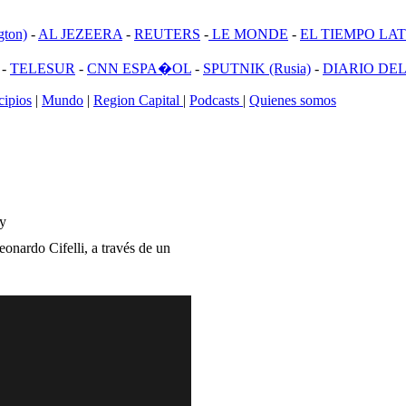
ton)
-
AL JEZEERA
-
REUTERS
-
LE MONDE
-
EL TIEMPO LATI
-
TELESUR
-
CNN ESPA�OL
-
SPUTNIK (Rusia)
-
DIARIO DEL
ipios
|
Mundo
|
Region Capital
|
Podcasts
|
Quienes somos
my
eonardo Cifelli, a través de un