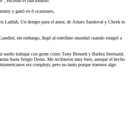
”, escribió el funcionario.
Grammy y ganó en 6 ocasiones,
en Latifah, Un tiempo para el amor, de Arturo Sandoval y Cheek to
Gandini; sin embargo, llegó al estrellato mundial cuando emigró a
mi sueño trabajar con gente como Tony Bennett y Barbra Streisand.
enta hasta Sergio Denis. Me recibieron muy bien, aunque el hecho
orteamericanos era complejo, pero no tanto porque traemos algo