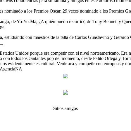
do. Mis condolencias para su familia y amigos en este doloroso momento
veces nominado a los Premios Oscar, 29 veces nominado a los Premios 
 tango, de Yo-Yo-Ma, ¿A quién puedo recurrir?, de Tony Bennett y Que
ga.
pa, estudiando con maestros de la talla de Carlos Guastavino y Gerardo 
__
 Estados Unidos porque era competir con el nivel norteamericano. Era 
 con todos los cantantes pop del momento, desde Palito Ortega y Torm
spanos evidentemente es cultural. Venir acá y competir con europeos y n
l. #AgenciaNA
Sitios amigos