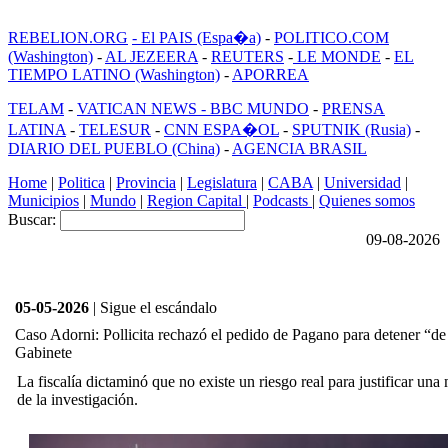
REBELION.ORG
- El PAIS (Espa�a)
-
POLITICO.COM
(Washington)
-
AL JEZEERA
-
REUTERS
-
LE MONDE
-
EL
TIEMPO LATINO (Washington)
-
APORREA
TELAM
-
VATICAN NEWS -
BBC MUNDO
-
PRENSA
LATINA
-
TELESUR
-
CNN ESPA�OL
-
SPUTNIK (Rusia)
-
DIARIO DEL PUEBLO (China)
-
AGENCIA BRASIL
Home
|
Politica
|
Provincia
|
Legislatura
|
CABA
|
Universidad
|
Municipios
|
Mundo
|
Region Capital
|
Podcasts
|
Quienes somos
Buscar:
09-08-2026
05-05-2026
| Sigue el escándalo
Caso Adorni: Pollicita rechazó el pedido de Pagano para detener “de
Gabinete
La fiscalía dictaminó que no existe un riesgo real para justificar una
de la investigación.