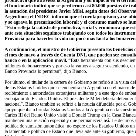
productiva que atraviesa la Argentina y su impacto en el territor
el funcionario indicó que se perdieron casi 80.000 puestos de tra
la asunción del presidente Javier Milei, según datos del Observa
Argentinos; el INDEC informó que el cuentapropismo ya se ubic
y se agrava la precarización laboral; y el consumo masivo se h
“Esto refleja la catástrofe productiva, social y económica que e
ante esta situación seguimos trabajando con todos los instrument
Provincia para hacerles la vida un poco más fácil a los bonaeren
A continuación, el ministro de Gobierno presentó los beneficios
el mes de mayo a través de Cuenta DNI, que pueden ser consultad
banco o en la aplicación móvil. “Est
a herramienta con sus descue
millones de bonaerenses y por eso la vamos a seguir sosteniendo, en 
Banco Provincia lo permitan”, dijo Bianco.
Por último, el titular de la cartera de Gobierno se refirió a la visita 
de los Estados Unidos que se encuentra en Argentina en el marco de u
recibimiento a autoridades extranjeras militares y a este tipo de emba
embajador de Estados Unidos. El presidente Milei debería defender lo
nacional”. Bianco también se refirió a la noticia difundida por el Go
apoyo que iba a brindar Estados Unidos a la Argentina en la cuestión
Carlos III del Reino Unido visitó a Donald Trump en la Casa Blanca
mantienen una relación especial y que permanecerá así. Le decimos a
política de sumisión automática, no espere de los Estados Unidos u
la lamentable política de Estado que lleva adelante su gobierno, que 