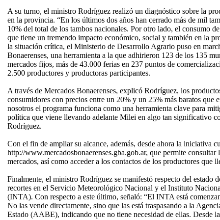
A su turno, el ministro Rodríguez realizó un diagnóstico sobre la p
en la provincia. “En los últimos dos años han cerrado más de mil tam
10% del total de los tambos nacionales. Por otro lado, el consumo de
que tiene un tremendo impacto económico, social y también en la pr
la situación crítica, el Ministerio de Desarrollo Agrario puso en ma
Bonaerenses, una herramienta a la que adhirieron 123 de los 135 mu
mercados fijos, más de 43.000 ferias en 237 puntos de comercializac
2.500 productores y productoras participantes.
A través de Mercados Bonaerenses, explicó Rodríguez, los productos 
consumidores con precios entre un 20% y un 25% más baratos que en
nosotros el programa funciona como una herramienta clave para mitig
política que viene llevando adelante Milei en algo tan significativo 
Rodríguez.
Con el fin de ampliar su alcance, además, desde ahora la iniciativa 
http://www.mercadosbonaerenses.gba.gob.ar, que permite consultar la
mercados, así como acceder a los contactos de los productores que ll
Finalmente, el ministro Rodríguez se manifestó respecto del estado d
recortes en el Servicio Meteorológico Nacional y el Instituto Nacio
(INTA). Con respecto a este último, señaló: “El INTA está comenzand
No las vende directamente, sino que las está traspasando a la Agenc
Estado (AABE), indicando que no tiene necesidad de ellas. Desde l