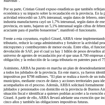
Malvinas”.
Por su parte, Cristian Girard expuso estadísticas que también reflejan
económica y su impacto sobre la recaudación en la provincia. En la 
actividad retrocedió un 3,6% interanual, según datos de febrero, mient
industria manufacturera cayó un 1,7% interanual, según datos de en
provincia, en tanto, bajaron un 5,1% interanual según cifras de febr
acuciante para el pueblo bonaerense”, manifestó el funcionario.
Frente a esta coyuntura, explicó Girard, ARBA viene implementando 
tributario, reducir la carga administrativa y fortalecer la actividad p
micropymes y contribuyentes de menor escala. Entre ellas, el funcion
devolución de SAF, por el cual ya hay 1 billón de pesos devueltos al
universo de agentes de recaudación por el que unas 8.700 empresas q
obligación; y la reducción de la carga tributaria en patentes para el 
Asimismo, ARBA ha puesto en marcha un plan de desendeudamiento 
a todos los jubilados de la provincia. En este marco, ya fueron iden
impositivas por $798 millones. “El plan se realiza a través de un trab
municipios, mediante cruces de datos y acciones territoriales para iden
acompañarlos en el proceso. Además, ARBA solicitará formalment
jubilados y pensionados con domicilio en la provincia de Buenos Aire
situación fiscal e identificar a quienes podrían acceder a la exención
Girard. A partir de ello, ARBA llevará adelante una exención que inc
cinco años y también las obligaciones impositivas futuras.