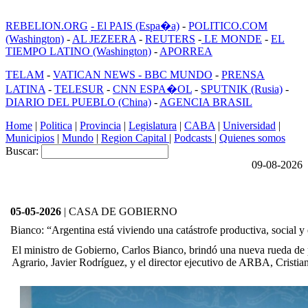
REBELION.ORG
- El PAIS (Espa�a)
-
POLITICO.COM
(Washington)
-
AL JEZEERA
-
REUTERS
-
LE MONDE
-
EL
TIEMPO LATINO (Washington)
-
APORREA
TELAM
-
VATICAN NEWS -
BBC MUNDO
-
PRENSA
LATINA
-
TELESUR
-
CNN ESPA�OL
-
SPUTNIK (Rusia)
-
DIARIO DEL PUEBLO (China)
-
AGENCIA BRASIL
Home
|
Politica
|
Provincia
|
Legislatura
|
CABA
|
Universidad
|
Municipios
|
Mundo
|
Region Capital
|
Podcasts
|
Quienes somos
Buscar:
09-08-2026
05-05-2026
| CASA DE GOBIERNO
Bianco: “Argentina está viviendo una catástrofe productiva, social 
El ministro de Gobierno, Carlos Bianco, brindó una nueva rueda de p
Agrario, Javier Rodríguez, y el director ejecutivo de ARBA, Cristia