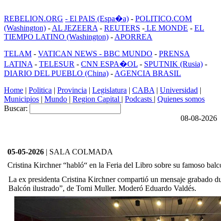
REBELION.ORG
- El PAIS (Espa�a)
-
POLITICO.COM
(Washington)
-
AL JEZEERA
-
REUTERS
-
LE MONDE
-
EL
TIEMPO LATINO (Washington)
-
APORREA
TELAM
-
VATICAN NEWS -
BBC MUNDO
-
PRENSA
LATINA
-
TELESUR
-
CNN ESPA�OL
-
SPUTNIK (Rusia)
-
DIARIO DEL PUEBLO (China)
-
AGENCIA BRASIL
Home
|
Politica
|
Provincia
|
Legislatura
|
CABA
|
Universidad
|
Municipios
|
Mundo
|
Region Capital
|
Podcasts
|
Quienes somos
Buscar:
08-08-2026
05-05-2026
| SALA COLMADA
Cristina Kirchner “habló“ en la Feria del Libro sobre su famoso bal
La ex presidenta Cristina Kirchner compartió un mensaje grabado dur
Balcón ilustrado”, de Tomi Muller. Moderó Eduardo Valdés.