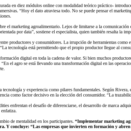
ada en diez módulos online con modalidad teórico práctico- introduce a 
mersivas. “Hoy el dato atraviesa todo. No se puede pensar el marketing 
siones.
e el marketing agroalimentario. Lejos de limitarse a la comunicación o l
orientada por data”, sostiene el especialista, quien también resalta la 
ntre productores y consumidores. La irrupción de herramientas como el I
 “La tecnología está permitiendo que el propio productor llegue al consu
sformación digital en toda la cadena de valor. Si bien muchos producto
s. “En el agro se está llevando una transformación digital en las operaci
te.
la tecnología y experiencia como pilares fundamentales. Según Rivera, e
periencia como factor decisivo en la elección del consumidor. “La trazabil
s enfrentan el desafío de diferenciarse, el desarrollo de marca adquie
 enfatiza.
ambio de mentalidad en los participantes.
“Implementar marketing agro
era. Y concluye: “Las empresas que invierten en formación y abre