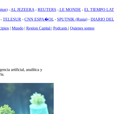
ton)
-
AL JEZEERA
-
REUTERS
-
LE MONDE
-
EL TIEMPO LATI
-
TELESUR
-
CNN ESPA�OL
-
SPUTNIK (Rusia)
-
DIARIO DEL
ipios
|
Mundo
|
Region Capital
|
Podcasts
|
Quienes somos
cia artificial, analítica y
ia.