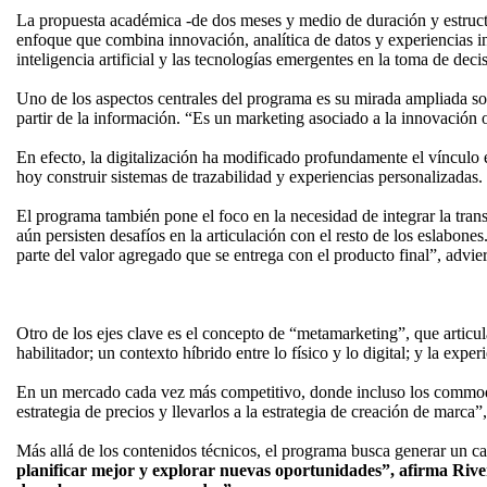
La propuesta académica -de dos meses y medio de duración y estructur
enfoque que combina innovación, analítica de datos y experiencias in
inteligencia artificial y las tecnologías emergentes en la toma de deci
Uno de los aspectos centrales del programa es su mirada ampliada sobr
partir de la información. “Es un marketing asociado a la innovación 
En efecto, la digitalización ha modificado profundamente el vínculo e
hoy construir sistemas de trazabilidad y experiencias personalizadas.
El programa también pone el foco en la necesidad de integrar la tran
aún persisten desafíos en la articulación con el resto de los eslabone
parte del valor agregado que se entrega con el producto final”, advier
Otro de los ejes clave es el concepto de “metamarketing”, que articu
habilitador; un contexto híbrido entre lo físico y lo digital; y la ex
En un mercado cada vez más competitivo, donde incluso los commoditie
estrategia de precios y llevarlos a la estrategia de creación de marca”,
Más allá de los contenidos técnicos, el programa busca generar un c
planificar mejor y explorar nuevas oportunidades”, afirma Riv