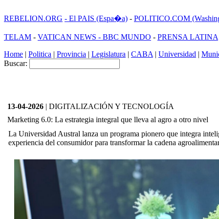
REBELION.ORG
- El PAIS (Espa�a)
-
POLITICO.COM (Washing
TELAM
-
VATICAN NEWS -
BBC MUNDO
-
PRENSA LATINA
Home
|
Politica
|
Provincia
|
Legislatura
|
CABA
|
Universidad
|
Munic
Buscar:
13-04-2026
| DIGITALIZACIÓN Y TECNOLOGÍA
Marketing 6.0: La estrategia integral que lleva al agro a otro nivel
La Universidad Austral lanza un programa pionero que integra inteligen
experiencia del consumidor para transformar la cadena agroalimentar