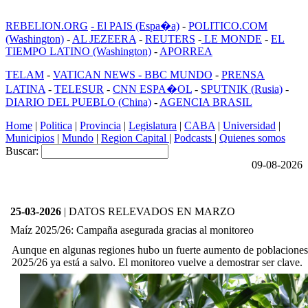
REBELION.ORG
- El PAIS (Espa�a)
-
POLITICO.COM
(Washington)
-
AL JEZEERA
-
REUTERS
-
LE MONDE
-
EL
TIEMPO LATINO (Washington)
-
APORREA
TELAM
-
VATICAN NEWS -
BBC MUNDO
-
PRENSA
LATINA
-
TELESUR
-
CNN ESPA�OL
-
SPUTNIK (Rusia)
-
DIARIO DEL PUEBLO (China)
-
AGENCIA BRASIL
Home
|
Politica
|
Provincia
|
Legislatura
|
CABA
|
Universidad
|
Municipios
|
Mundo
|
Region Capital
|
Podcasts
|
Quienes somos
Buscar:
09-08-2026
25-03-2026
| DATOS RELEVADOS EN MARZO
Maíz 2025/26: Campaña asegurada gracias al monitoreo
Aunque en algunas regiones hubo un fuerte aumento de poblaciones 
2025/26 ya está a salvo. El monitoreo vuelve a demostrar ser clave.