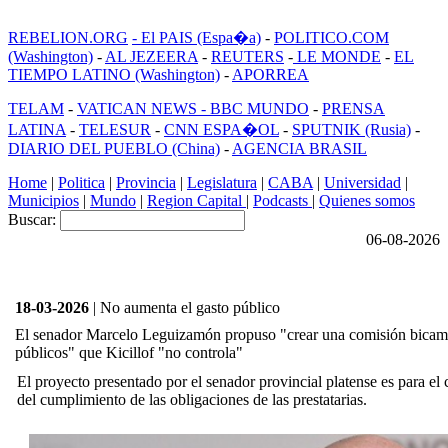
REBELION.ORG
- El PAIS (Espa�a)
-
POLITICO.COM
(Washington)
-
AL JEZEERA
-
REUTERS
-
LE MONDE
-
EL
TIEMPO LATINO (Washington)
-
APORREA
TELAM
-
VATICAN NEWS -
BBC MUNDO
-
PRENSA
LATINA
-
TELESUR
-
CNN ESPA�OL
-
SPUTNIK (Rusia)
-
DIARIO DEL PUEBLO (China)
-
AGENCIA BRASIL
Home
|
Politica
|
Provincia
|
Legislatura
|
CABA
|
Universidad
|
Municipios
|
Mundo
|
Region Capital
|
Podcasts
|
Quienes somos
Buscar:
06-08-2026
18-03-2026
| No aumenta el gasto público
El senador Marcelo Leguizamón propuso "crear una comisión bicamer
públicos" que Kicillof "no controla"
El proyecto presentado por el senador provincial platense es para el 
del cumplimiento de las obligaciones de las prestatarias.